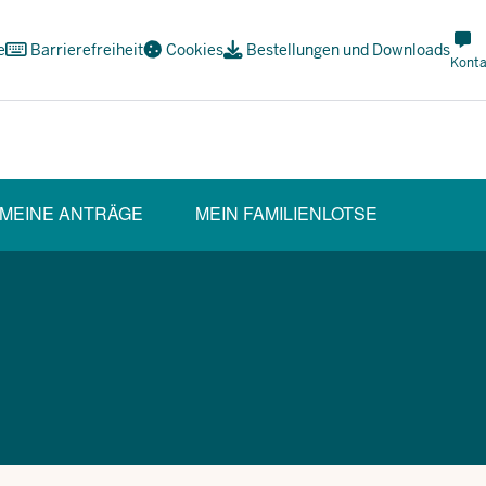
Met
e
Barrierefreiheit
Cookies
Bestellungen und Downloads
Navi
Konta
Soci
MEINE ANTRÄGE
MEIN FAMILIENLOTSE