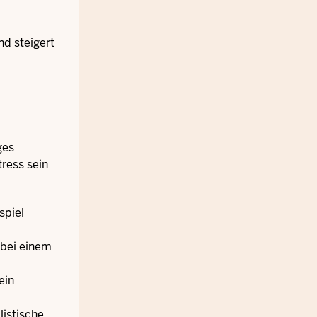
d steigert
ges
tress sein
spiel
 bei einem
ein
listische