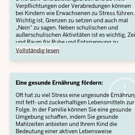
Verpflichtungen oder Verabredungen können
bei Kindern wie Erwachsenen zu Stress führen.
Wichtig ist, Grenzen zu setzen und auch mal
„Nein“ zu sagen. Neben schulischen und
außerschulischen Aktivitäten ist es wichtig, Zei
und Raum für Ruhe und Entspannung zu
schaffen. Unterstützen Sie Ihre Tochter oder
Zeit für Entspannung und Freizeit einplanen: -
Vollständig lesen
Ihren Sohn dabei, Hobbys oder Aktivitäten zu
finden, die Freude bereiten und helfen, Stress
abzubauen.
Eine gesunde Ernährung fördern:
Oft hat zu viel Stress eine ungesunde Ernährun
mit fett- und zuckerhaltigen Lebensmitteln zur
Folge. In der Familie können Sie eine gesunde
Umgebung schaffen, indem Sie gesunde
Mahlzeiten anbieten und Ihrem Kind die
Bedeutung einer aktiven Lebensweise