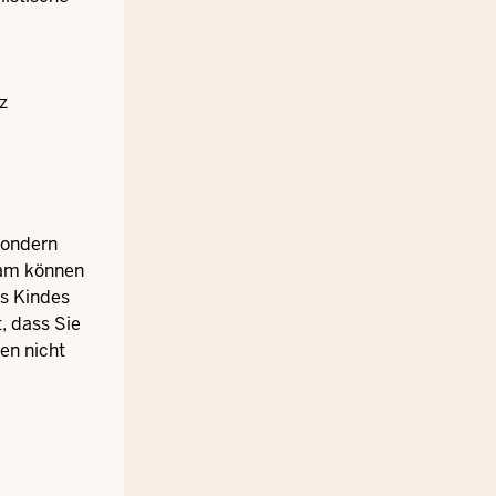
z
sondern
sam können
es Kindes
, dass Sie
en nicht