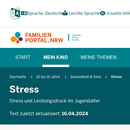
Zum
Inhalt
Sprache: Deutsch
Leichte Sprache
Visuelle Hilf
wechseln
Familien.
Eltern.
Kinder.
HAUPTNAVIGATION
START
MEIN KIND
MEINE THEMEN
(BÜRGERBEREICH)
(CURRENT SECTION)
Pfadnavigation
Startseite
10 bis 16 Jahre
Gesundheit & Kind
Stress
Stress
Stress und Leistungsdruck im Jugendalter
Text zuletzt aktualisiert:
16.04.2024