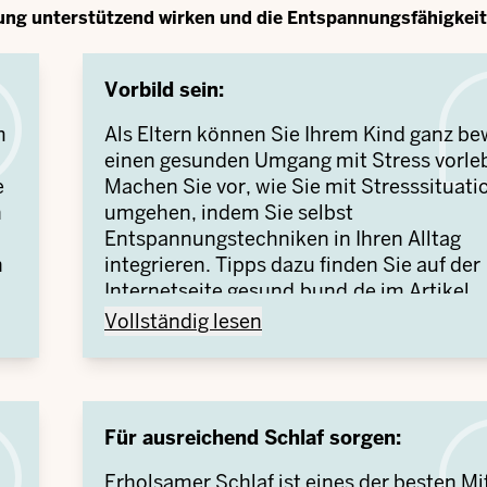
tung unterstützend wirken und die Entspannungsfähigkeit
Vorbild sein:
m
Als Eltern können Sie Ihrem Kind ganz be
einen gesunden Umgang mit Stress vorle
e
Machen Sie vor, wie Sie mit Stresssituat
n
umgehen, indem Sie selbst
Entspannungstechniken in Ihren Alltag
n
integrieren. Tipps dazu finden Sie auf der
Internetseite gesund.bund.de im Artikel
“Entspannungstechniken: Welche Techni
Vorbild sein: -
Vollständig lesen
gegen Stress helfen können”. Ermutigen S
Kind, ähnliche Strategien zu entwickeln 
auszuprobieren.
Für ausreichend Schlaf sorgen:
Erholsamer Schlaf ist eines der besten Mit