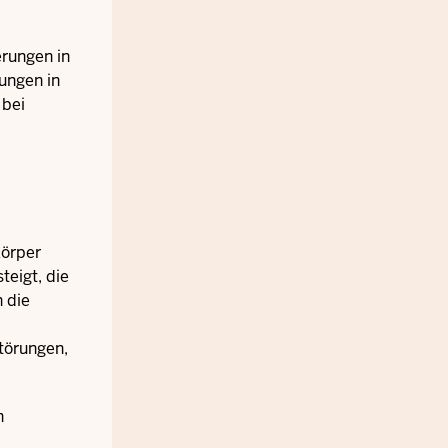
rungen in
ungen in
 bei
Körper
teigt, die
 die
törungen,
h