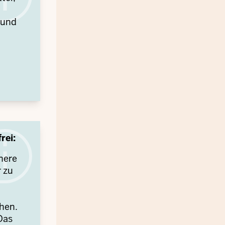
 und
rei:
nere
 zu
n
hen.
Das