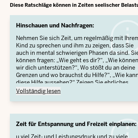
Diese Ratschläge können in Zeiten seelischer Belas
Hinschauen und Nachfragen:
Nehmen Sie sich Zeit, um regelmäßig mit Ihre
Kind zu sprechen und ihm zu zeigen, dass Sie
auch in mental schwierigen Phasen da sind. Si
können fragen: „Wie geht es dir?“, „Wie könne
wir dich unterstützen?“, Wo stößt du an deine
Grenzen und wo brauchst du Hilfe?“, „Wie kan
diese Hilfe aussehen?“ Zeigen Sie ehrliches
Interesse und Verständnis für die Sorgen und
Hinschauen und Nachfragen: -
Vollständig lesen
Ängste.
Zeit für Entspannung und Freizeit einplanen:
u viel Zeit- und Leistungsdruck und zu viele