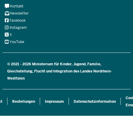
Meta
Kontakt
Navi
Newsletter
Social
Facebook
Instagram
X
YouTube
© 2021 - 2026 Ministerium für Kinder, Jugend, Familie,
Gleichstellung, Flucht und Integration des Landes Nordrhein-
Westfalen
Coo
kt
Bestellungen
Impressum
Datenschutzinformation
Eins