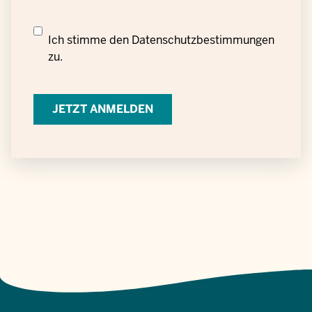
Datenschutzrechtliche
Ich stimme den
Datenschutzbestimmungen
Einwilligung
zu.
zur
Verarbeitung
personenbezogener
Daten