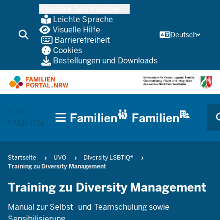
Zum
Assistive Technologien
Inhalt
Leichte Sprache
wechseln
Visuelle Hilfe
Deutsch
Barrierefreiheit
Cookies
Bestellungen und Downloads
HAUPTNAVIGATION
FÜR
Familien
Familien
(TRÄGERBEREICH)
FAMILIEN
CURRENT SECTION FÜR UNTERNEHMEN/KOMMUNEN
Pfadnavigation
Startseite
UVO
Diversity LSBTIQ*
Training zu Diversity Management
Training zu Diversity Management
Manual zur Selbst- und Teamschulung sowie
Sensibilisierung