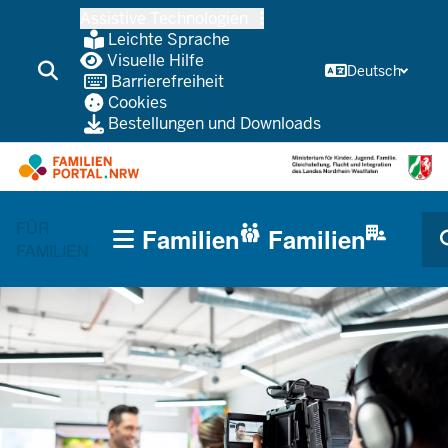
Zum
Assistive Technologien
Inhalt
Leichte Sprache
wechseln
Visuelle Hilfe
Deutsch
Barrierefreiheit
Cookies
Bestellungen und Downloads
HAUPTNAVIGATION
FÜR
Familien
Familien
(TRÄGERBEREICH)
FAMILIEN
CURRENT SECTION FÜR UNTERNEHMEN/KOMMUNEN