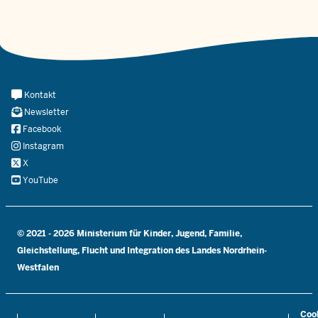
Meta
Kontakt
Navi
Newsletter
Social
Facebook
Instagram
X
YouTube
© 2021 - 2026 Ministerium für Kinder, Jugend, Familie,
Gleichstellung, Flucht und Integration des Landes Nordrhein-
Westfalen
Coo