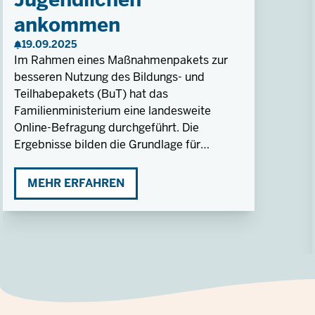
ankommen
19.09.2025
Im Rahmen eines Maßnahmenpakets zur
besseren Nutzung des Bildungs- und
Teilhabepakets (BuT) hat das
Familienministerium eine landesweite
Online-Befragung durchgeführt. Die
Ergebnisse bilden die Grundlage für
gezielte Maßnahmen zur Weiterentwicklung
der BuT-Angebote auf Landes- und
MEHR ERFAHREN
kommunaler Ebene.