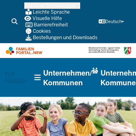
Zum
Assistive Technologien
Inhalt
Leichte Sprache
wechseln
Visuelle Hilfe
Deutsch
Barrierefreiheit
Cookies
Bestellungen und Downloads
HAUPTNAVIGATION
Unternehmen/
Unterneh
(TRÄGERBEREICH)
FÜR
Kommunen
Kommune
FAMILIEN
CURRENT SECTION FÜR UNTERNEHMEN/KOMMUNEN