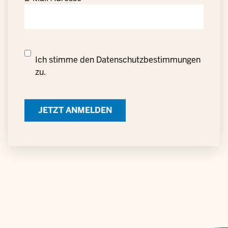
Datenschutzrechtliche
Ich stimme den
Datenschutzbestimmungen
Einwilligung
zu.
zur
Verarbeitung
personenbezogener
Daten