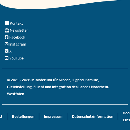
Meta
Kontakt
Navi
Newsletter
Social
Facebook
Instagram
X
YouTube
© 2021 - 2026 Ministerium für Kinder, Jugend, Familie,
Gleichstellung, Flucht und Integration des Landes Nordrhein-
Westfalen
Coo
kt
Bestellungen
Impressum
Datenschutzinformation
Eins