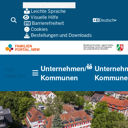
Zum
Assistive Technologien
Inhalt
Leichte Sprache
wechseln
Visuelle Hilfe
Deutsch
Barrierefreiheit
Cookies
Bestellungen und Downloads
HAUPTNAVIGATION
Unternehmen/
Unterneh
(TRÄGERBEREICH)
FÜR
Kommunen
Kommune
FAMILIEN
CURRENT SECTION FÜR UNTERNEHMEN/KOMMUNEN