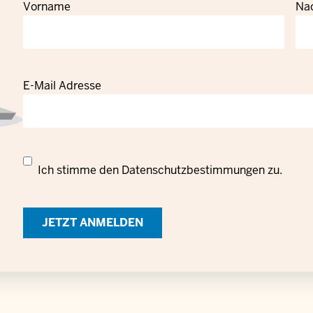
Vorname
Na
E-Mail Adresse
Datenschutzrechtliche
Ich stimme den
Datenschutzbestimmungen
zu.
Einwilligung
zur
Verarbeitung
personenbezogener
Daten