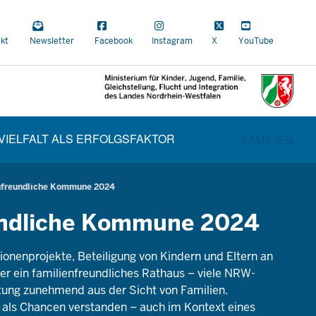
a
kt
Newsletter
Facebook
Instagram
X
YouTube
al
VIELFALT ALS ERFOLGSFAKTOR
CUR
BEREICHSW
FAMILIEN
nfreundliche Kommune 2024
undliche Kommune 2024
ionenprojekte, Beteiligung von Kindern und Eltern an
r ein familienfreundliches Rathaus – viele NRW-
ng zunehmend aus der Sicht von Familien.
als Chancen verstanden – auch im Kontext eines