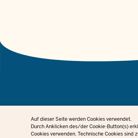
© 2021 - 2026 Ministerium für Kinder, Jugend, Familie, Gleichstellung, 
Privacy settings
Auf dieser Seite werden Cookies verwendet.
Nordrhein-Westfalen
Durch Anklicken des/der Cookie-Button(s) erkl
Cookies verwenden. Technische Cookies sind z