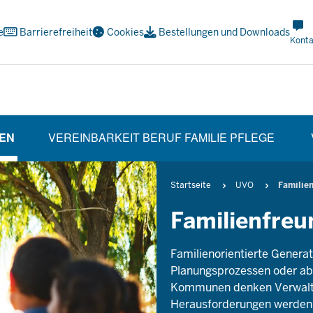
Met
e
Barrierefreiheit
Cookies
Bestellungen und Downloads
Navi
Konta
Soci
IEN
VEREINBARKEIT BERUF FAMILIE PFLEGE
ON)
Pfadnavigation
Startseite
UVO
Familie
Familienfre
Familienorientierte Generat
Planungsprozessen oder abe
Kommunen denken Verwaltu
Herausforderungen werden 