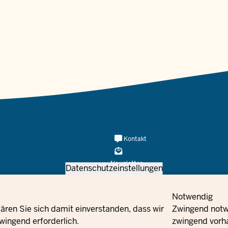
Meta
Kontakt
Navi
Social
Newsletter
Datenschutzeinstellungen
Flucht und Integration des Landes
Facebook
Kontakt
Bestell
Notwendig
ären Sie sich damit einverstanden, dass wir
Zwingend notwe
Instagram
wingend erforderlich.
zwingend vorh
X