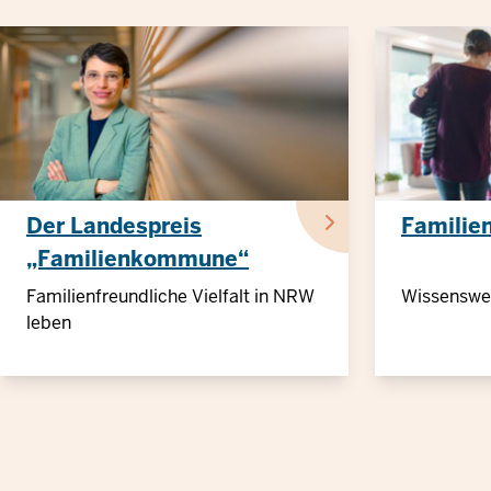
Der Landespreis
Familien
„Familienkommune“
2024
Familienfreundliche Vielfalt in NRW
Wissenswer
leben