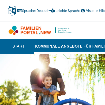
Zum
Inhalt
Sprache: Deutsch
Leichte Sprache
Visuelle Hilf
wechseln
Unternehmen.
Verbände.
Organisationen.
HAUPTNAVIGATION
START
KOMMUNALE ANGEBOTE FÜR FAMIL
(TRÄGERBEREICH)
(CURRENT SECTI