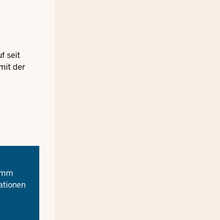
f seit
mit der
ramm
ationen