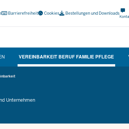
Met
e
Barrierefreiheit
Cookies
Bestellungen und Downloads
Navi
Konta
Soci
EN
VEREINBARKEIT BERUF FAMILIE PFLEGE
(CURRENT SECTION)
inbarkeit
 und Unternehmen