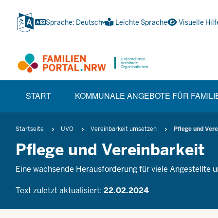
Zum
Inhalt
Sprache: Deutsch
Leichte Sprache
Visuelle Hilf
wechseln
Unternehmen.
Verbände.
Organisationen.
HAUPTNAVIGATION
START
KOMMUNALE ANGEBOTE FÜR FAMILI
(TRÄGERBEREICH)
Pfadnavigation
Startseite
UVO
Vereinbarkeit umsetzen
Pflege und Vere
Pflege und Vereinbarkeit
Eine wachsende Herausforderung für viele Angestellte
Text zuletzt aktualisiert:
22.02.2024