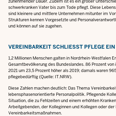
zunehmender Dauer. Zudem ist es ein großer Unterschied
schwerkranken Vater bis zum Tode pflegt. Diese Lebenssi
sind kleinere und mittlere Unternehmen mitunter im Vo
Strukturen kennen Vorgesetzte und Personalverantwortl
und können auf sie zugehen.
VEREINBARKEIT SCHLIESST PFLEGE EIN
1,2 Millionen Menschen galten in Nordrhein-Westfalen En
Gesamtbevölkerung des Bundeslandes. 86 Prozent von ih
2021 um 23,5 Prozent höher als 2019; damals waren 9
pflegebedürftig (Quelle: IT.NRW).
Diese Zahlen machen deutlich: Das Thema Vereinbarkeit v
lebensphasenorientierte Personalpolitik. Pflegende Koll
Situation, die zu Fehlzeiten und einem erhöhten Krankens
Arbeitgebenden, der Kolleginnen und Kollegen oder der B
Vereinbarkeitsmaßnahmen.