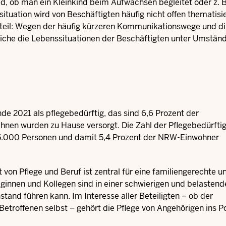
, ob man ein Kleinkind beim Aufwachsen begleitet oder z. B
tuation wird von Beschäftigten häufig nicht offen thematisie
rteil: Wegen der häufig kürzeren Kommunikationswege und di
iche die Lebenssituationen der Beschäftigten unter Umstän
de 2021 als pflegebedürftig, das sind 6,6 Prozent der
nen wurden zu Hause versorgt. Die Zahl der Pflegebedürfti
65.000 Personen und damit 5,4 Prozent der NRW-Einwohner
on Pflege und Beruf ist zentral für eine familiengerechte u
eginnen und Kollegen sind in einer schwierigen und belastend
tand führen kann. Im Interesse aller Beteiligten – ob der
etroffenen selbst – gehört die Pflege von Angehörigen ins Po