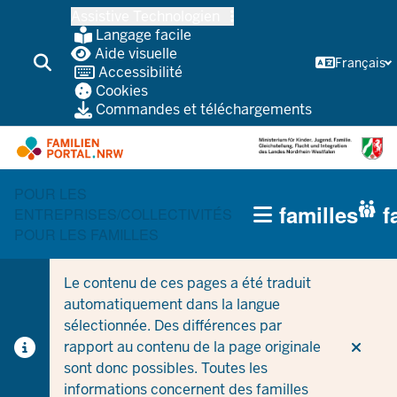
Skip
Assistive Technologien
vers
Langage facile
le
Aide visuelle
Français
Accessibilité
contenu
Cookies
principal
Commandes et téléchargements
POUR LES
HAUPTNAVIGATION
familles
f
ENTREPRISES/COLLECTIVITÉS
(TRÄGERBEREICH)
POUR LES FAMILLES
Le contenu de ces pages a été traduit
automatiquement dans la langue
sélectionnée. Des différences par
rapport au contenu de la page originale
sont donc possibles. Toutes les
informations concernent des familles