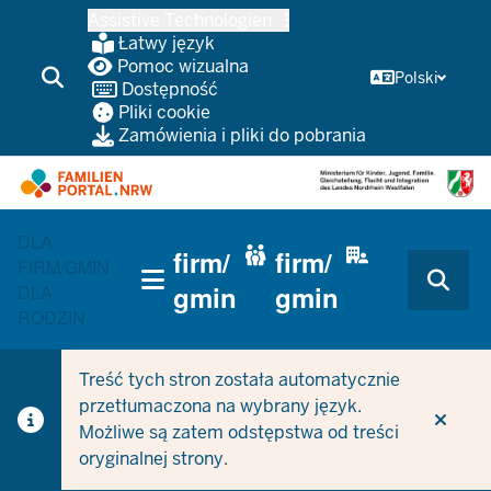
Przejdź
Assistive Technologien
do
Łatwy język
głównej
Pomoc wizualna
Polski
Dostępność
treści
Pliki cookie
Zamówienia i pliki do pobrania
HAUPTNAVIGATION
DLA
firm/
firm/
(TRÄGERBEREICH)
FIRM/GMIN
gmin
gmin
DLA
RODZIN
Treść tych stron została automatycznie
przetłumaczona na wybrany język.
Możliwe są zatem odstępstwa od treści
oryginalnej strony.