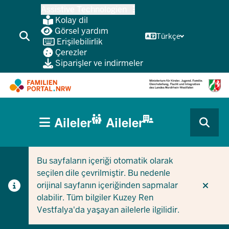
Ana
Assistive Technologien
içeriğe
Kolay dil
atla
Görsel yardım
Türkçe
Erişilebilirlik
Çerezler
Siparişler ve indirmeler
HAUPTNAVIGATION
Aileler
Aileler
(BÜRGERBEREICH
CURRENT SECTION AILELER IÇIN
CURRENT SECTION ŞIRKETLER/BELEDIYELER IÇIN
MOBILE)
Bu sayfaların içeriği otomatik olarak
seçilen dile çevrilmiştir. Bu nedenle
orijinal sayfanın içeriğinden sapmalar
olabilir. Tüm bilgiler Kuzey Ren
Vestfalya'da yaşayan ailelerle ilgilidir.