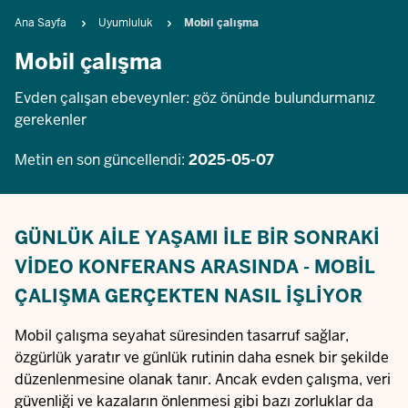
Breadcrumb
Ana Sayfa
Uyumluluk
Mobil çalışma
Mobil çalışma
Evden çalışan ebeveynler: göz önünde bulundurmanız
gerekenler
Metin en son güncellendi:
2025-05-07
GÜNLÜK AILE YAŞAMI ILE BIR SONRAKI
VIDEO KONFERANS ARASINDA - MOBIL
ÇALIŞMA GERÇEKTEN NASIL IŞLIYOR
Mobil çalışma seyahat süresinden tasarruf sağlar,
özgürlük yaratır ve günlük rutinin daha esnek bir şekilde
düzenlenmesine olanak tanır. Ancak evden çalışma, veri
güvenliği ve kazaların önlenmesi gibi bazı zorluklar da