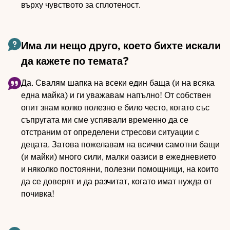
върху чувството за сплотеност.
Има ли нещо друго, което бихте искали
да кажете по темата?
Да. Свалям шапка на всеки един баща (и на всяка
една майка) и ги уважавам напълно! От собствен
опит знам колко полезно е било често, когато със
съпругата ми сме успявали временно да се
отстраним от определени стресови ситуации с
децата. Затова пожелавам на всички самотни бащи
(и майки) много сили, малки оазиси в ежедневието
и няколко постоянни, полезни помощници, на които
да се доверят и да разчитат, когато имат нужда от
почивка!