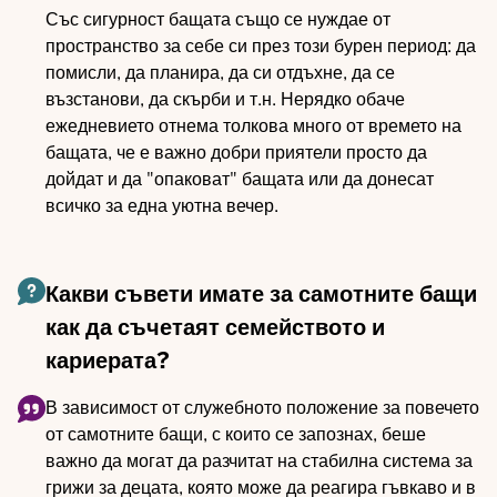
Със сигурност бащата също се нуждае от
пространство за себе си през този бурен период: да
помисли, да планира, да си отдъхне, да се
възстанови, да скърби и т.н. Нерядко обаче
ежедневието отнема толкова много от времето на
бащата, че е важно добри приятели просто да
дойдат и да "опаковат" бащата или да донесат
всичко за една уютна вечер.
Какви съвети имате за самотните бащи
как да съчетаят семейството и
кариерата?
В зависимост от служебното положение за повечето
от самотните бащи, с които се запознах, беше
важно да могат да разчитат на стабилна система за
грижи за децата, която може да реагира гъвкаво и в