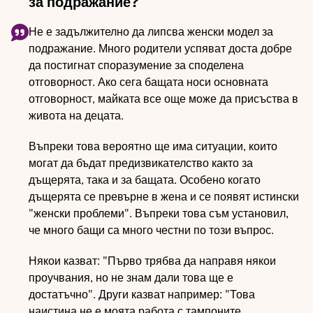
за подражание?
Не е задължително да липсва женски модел за
подражание. Много родители успяват доста добре
да постигнат споразумение за споделена
отговорност. Ако сега бащата носи основната
отговорност, майката все още може да присъства в
живота на децата.
Въпреки това вероятно ще има ситуации, които
могат да бъдат предизвикателство както за
дъщерята, така и за бащата. Особено когато
дъщерята се превърне в жена и се появят истински
"женски проблеми". Въпреки това съм установил,
че много бащи са много честни по този въпрос.
Някои казват: "Първо трябва да направя някои
проучвания, но не знам дали това ще е
достатъчно". Други казват например: "Това
наистина не е моята работа с тампоните,