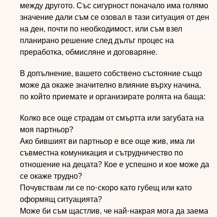
между другото. Със сигурност поначало има голямо
значение дали съм се озовал в тази ситуация от ден
на ден, почти по необходимост, или съм взел
планирано решение след дълъг процес на
преработка, обмисляне и договаряне.
В допълнение, вашето собствено състояние също
може да окаже значително влияние върху начина,
по който приемате и организирате ролята на баща:
Колко все още страдам от смъртта или загубата на
моя партньор?
Ако бившият ви партньор е все още жив, има ли
съвместна комуникация и сътрудничество по
отношение на децата? Кое е успешно и кое може да
се окаже трудно?
Почувствам ли се по-скоро като губещ или като
оформящ ситуацията?
Може би съм щастлив, че най-накрая мога да заема