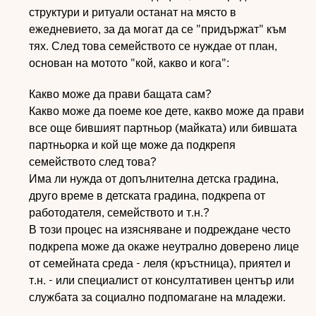
структури и ритуали останат на място в
ежедневието, за да могат да се "придържат" към
тях. След това семейството се нуждае от план,
основан на мотото "кой, какво и кога":
Какво може да прави бащата сам?
Какво може да поеме кое дете, какво може да прави
все още бившият партньор (майката) или бившата
партньорка и кой ще може да подкрепя
семейството след това?
Има ли нужда от допълнителна детска градина,
друго време в детската градина, подкрепа от
работодателя, семейството и т.н.?
В този процес на изясняване и подреждане често
подкрепа може да окаже неутрално доверено лице
от семейната среда - леля (кръстница), приятел и
т.н. - или специалист от консултативен център или
службата за социално подпомагане на младежи.