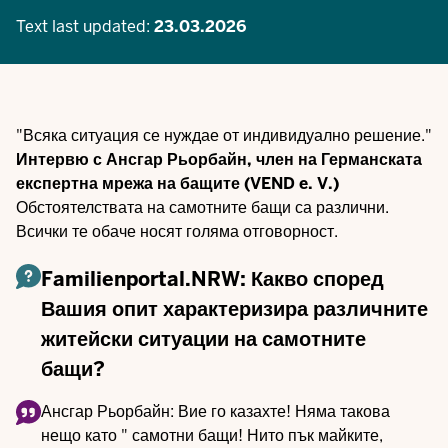
Text last updated:
23.03.2026
"Всяка ситуация се нуждае от индивидуално решение."
Интервю с Ансгар Рьорбайн, член на Германската
експертна мрежа на бащите (VEND e. V.)
Обстоятелствата на самотните бащи са различни.
Всички те обаче носят голяма отговорност.
Familienportal.NRW: Какво според
Вашия опит характеризира различните
житейски ситуации на самотните
бащи?
Ансгар Рьорбайн: Вие го казахте! Няма такова
нещо като "
самотни бащи! Нито пък майките,