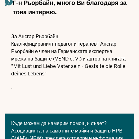
Г-н Рьорбайн, много Ви благодаря за
това интервю.
За Ансгар Рьорбайн
Квалифицираният педагог и терапевт Ансгар
Рьорбайн е член на Германската експертна
мрежа на бащите (VEND e. V.) и автор на книгата
"Mit Lust und Liebe Vater sein - Gestalte die Rolle
deines Lebens"
.
Къде можем да намерим помощ и съвет?
Асоциацията на самотните майки и бащи в НРВ
(VAMV-NRW) предлага отговори и информация