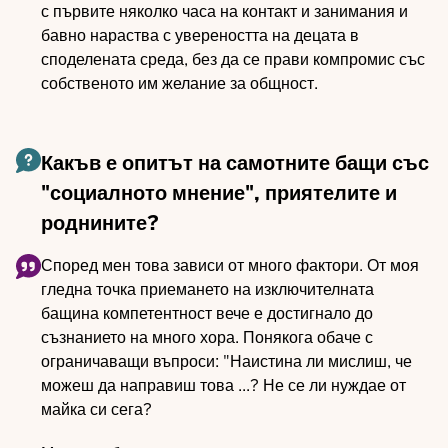
с първите няколко часа на контакт и занимания и
бавно нараства с увереността на децата в
споделената среда, без да се прави компромис със
собственото им желание за общност.
Какъв е опитът на самотните бащи със
"социалното мнение", приятелите и
роднините?
Според мен това зависи от много фактори. От моя
гледна точка приемането на изключителната
бащина компетентност вече е достигнало до
съзнанието на много хора. Понякога обаче с
ограничаващи въпроси: "Наистина ли мислиш, че
можеш да направиш това ...? Не се ли нуждае от
майка си сега?