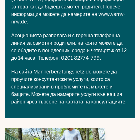
за това как да бъдеш самотен родител. Повече
информация можете да намерите на
www.vamv-
nrw.de
.
Асоциацията разполага и с гореща телефонна
линия за самотни родители, на която можете да
се обадите в понеделник, сряда и четвъртък от 12
до 14 часа: Телефон: 0201 82774-799.
На сайта
Männerberatungsnetz.de
можете да
проучите консултантските услуги, които са
специализирани в проблемите на мъжете и
бащите. Можете да намерите услуги във вашия
район чрез търсене на
картата на консултациите
.