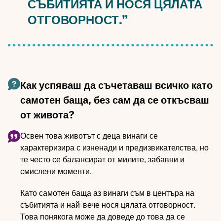
СЪБИТИЯТА И НОСЯ ЦЯЛАТА
ОТГОВОРНОСТ.”
Как успяваш да съчетаваш всичко като
самотен баща, без сам да се откъсваш
от живота?
Освен това животът с деца винаги се
характеризира с изненади и предизвикателства, но
те често се балансират от милите, забавни и
смислени моменти.
Като самотен баща аз винаги съм в центъра на
събитията и най-вече нося цялата отговорност.
Това понякога може да доведе до това да се