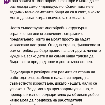
Това зависи от многобройни фактори и може да се
разглежда само индивидуално. Освен това не е
задължително самотните бащи да са в свят, в който
могат да организират всичко, както желаят.
Често съществуват многобройни структурни
ограничения или ограничения, свързани с
предлагането, които не могат просто да бъдат
изтласкани настрана. От една страна, финансовата
рамка трябва да бъде правилна, а от друга, личните
нужди на всяко дете и на самия баща трябва да
бъдат взети предвид поне в достатъчна степен.
Подходяща е разбиращата реакция от страна на
работодателя, особено в началния период на
съвместното израстване, докато нещата малко се
успокоят. За да мога да преговарям успешно, е
препоръчително предварително да обмисля добре
какво мога да предложа на работодателя