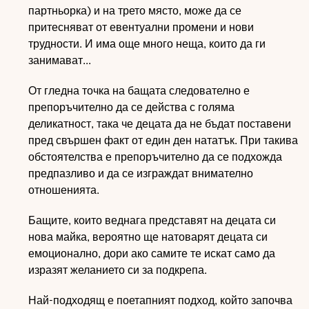
партньорка) и на трето място, може да се
притесняват от евентуални промени и нови
трудности. И има още много неща, които да ги
занимават...
От гледна точка на бащата следователно е
препоръчително да се действа с голяма
деликатност, така че децата да не бъдат поставени
пред свършен факт от един ден нататък. При такива
обстоятелства е препоръчително да се подхожда
предпазливо и да се изграждат внимателно
отношенията.
Бащите, които веднага представят на децата си
нова майка, вероятно ще натоварят децата си
емоционално, дори ако самите те искат само да
изразят желанието си за подкрепа.
Най-подходящ е поетапният подход, който започва