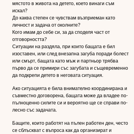
мястото в живота на детето, което винаги съм
искал?
До каква степен се чувствам възприеман като
личност и задача от околните?
Кого имам до себе си, за да споделя част от
отговорността?
Ситуации на раздяла, при които бащата е бил
изоставен, или след внезапна загуба поради болест
или смърт, бащата като мъж и партньор трябва
първо да се примири със загубата и същевременно
да подкрепи детето в неговата ситуация.
Ако ситуацията е била внимателно координирана и
съвместно договорена, бащата може да владее по-
пълноценно силите си и вероятно ще се справи по-
лесно със задачата.
Бащите, които работят на пълен работен ден, често
се сблъскват с въпроса как да организират и