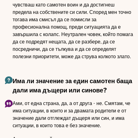
чувстваш като самотен воин и да достигнеш
предела на собствените си сили. Според мен точно
тогава има смисъл да се помисли за
професионална помощ, преди ситуацията да е
завършила с колапс. Неутрален човек, който помага
да се подредят нещата, да се разбере, да се
посредничи, да се тълкува и да се определят
полезни приоритети, може да струва колкото злато.
Има ли значение за един самотен баща
дали има дъщери или синове?
Ами, от една страна, да, а от друга - не. Смятам, че
има ситуации, в които и за двамата родители е от
значение дали отглеждат дъщеря или син, и има
ситуации, в които това е без значение.