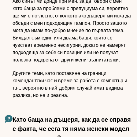
Ако синът ми дойде при мен, за да говори с мен
като баща за проблеми с препуциума си, вероятно
ще ми е по-лесно, отколкото ако дъщеря ми иска да
обсъди с мен подходящия тампон. Просто защото
мога да имам по-добро мнение по първата тема.
Виждал съм един или двама бащи, които се
чувстват временно несигурни, докато не намерят
подходяща за себе си позиция или не получат
полезна подкрепа от други жени-възпитателки.
Другите теми, като поставяне на граници,
комендантски час и време за работа с компютър и
т.н., вероятно в най-добрия случай имат видима
разлика, но не и реална.
Като баща на дъщеря, как да се справя
с факта, че сега тя няма женски модел