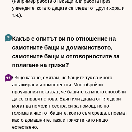
(например работа от вкъщи или работа през
уикендите, когато децата се гледат от други хора, и
т.н.).
Какъв е опитът ви по отношение на
самотните бащи и домакинството,
самотните бащи и отговорностите за
полагане на грижи?
Общо казано, смятам, че бащите тук са много
ангажирани и компетентни. Многобройни
проучвания показват, че бащите са много способни
да се справят с това. Един или двама от тях дори
могат да помолят сестра си за помощ, но по-
голямата част от бащите, които съм срещал, поемат
както домашните, така и грижите като нещо
естествено.