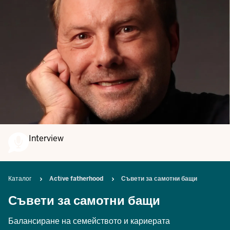
Interview
Breadcrumb
Каталог
Active fatherhood
Съвети за самотни бащи
Съвети за самотни бащи
Балансиране на семейството и кариерата