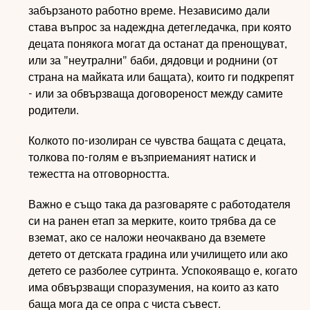
забързаното работно време. Независимо дали
става въпрос за надеждна детегледачка, при която
децата понякога могат да останат да пренощуват,
или за "неутрални" баби, дядовци и роднини (от
страна на майката или бащата), които ги подкрепят
- или за обвързваща договореност между самите
родители.
Колкото по-изолиран се чувства бащата с децата,
толкова по-голям е възприеманият натиск и
тежестта на отговорността.
Важно е също така да разговаряте с работодателя
си на ранен етап за мерките, които трябва да се
вземат, ако се наложи неочаквано да вземете
детето от детската градина или училището или ако
детето се разболее сутринта. Успокояващо е, когато
има обвързващи споразумения, на които аз като
баща мога да се опра с чиста съвест.