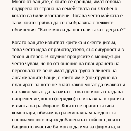
Много от бащите, с които се срещам, имат голяма
подкрепа от страна на семействата си. Особено
когато са били изоставени. Тогава често майката е
тази, която трябва да се съобразява с тежките
обвинения: "Как е могла да постъпи така с децата?"
Когато бащите изпитват критика и скептицизъм,
това често идва от работодателя, със сигурност и в
техен интерес. В коучинг процесите с мениджъри
често чувам, че по отношение на планирането на
персонала те вече имат друга група в лицето на
ангажираните бащи, с които им е (по-)трудно да
планират, защото не знаят какво могат да очакват и
на какво могат да разчитат. Това понякога създава
напрежение, което (нерядко) се изразява в критика
и липса на разбиране. Когато се правят такива
коментари, обичам да размишлявам заедно със
специалистите върху добавената стойност, която
бащиното участие би могло да има за фирмата, и