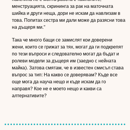
менструацията, скрининга за рак на маточната
шийка и други неща, дори не искам да навлизам в
това. Попитах сестра ми дали може да разясни това
на дъщеря ми."
Така че много бащи се замислят кои доверени
жени, които се грижат за тях, могат да ги подкрепят
по тези въпроси и следователно могат да бъдат и
ролеви модели за дъщеря им (заедно с нейната
майка). Затова смятам, че в известен смисъл става
въпрос за тип: На какво се доверявам? Къде все
още мога да науча нещо и къде искам да го
направя? Кое не е моето нещо и какви са
алтернативите?