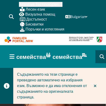
Skip
Assistive Technologien
to
Лесен език
main
Визуална помощ
Bulgarian
Достъпност
content
Бисквитки
Поръчки и изтегляния
HAUPTNAVIGATION
семейства
семейства
(BÜRGERBEREICH
CURRENT SECTION ЗА СЕМЕЙСТВА
CURRENT SECTION ЗА ФИРМИ/ОБЩИНИ
MOBILE)
Съдържанието на тези страници е
преведено автоматично на избрания
език. Възможно е да има отклонения от
съдържанието на оригиналната
страница.