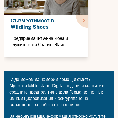
Съвместимост в
Wildling Shoes
Предприемачът Анна Йона и
служителката Скарлет Файст
обясняват във видеото как
работата без фиксирано работно
място работи за цялата компания
Къде можем да намерим помощ и съвет?
Мрежата
Mittelstand-Digital
подкрепя малките и
средните предприятия в цяла Германия по пътя
им към цифровизация и осигуряване на
възможност за работа от разстояние.
За необвързваща информация относно услугите,