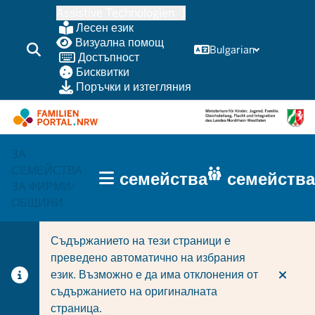
Skip
Assistive Technologien
to
Лесен език
main
Визуална помощ
Bulgarian
Достъпност
content
Бисквитки
Поръчки и изтегляния
ЗА
HAUPTNAVIGATION
СЕМЕЙСТВА
семейства
семейства
(TRÄGERBEREICH)
ЗА ФИРМИ/
ОБЩИНИ
Съдържанието на тези страници е
преведено автоматично на избрания
език. Възможно е да има отклонения от
съдържанието на оригиналната
страница.