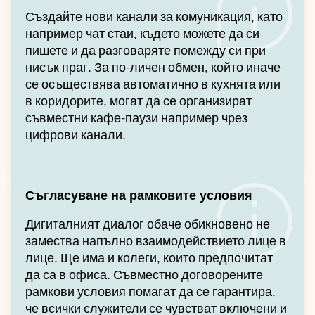
Създайте нови канали за комуникация, като
например чат стаи, където можете да си
пишете и да разговаряте помежду си при
нисък праг. За по-личен обмен, който иначе
се осъществява автоматично в кухнята или
в коридорите, могат да се организират
съвместни кафе-паузи например чрез
цифрови канали.
Съгласуване на рамковите условия
Дигиталният диалог обаче обикновено не
замества напълно взаимодействието лице в
лице. Ще има и колеги, които предпочитат
да са в офиса. Съвместно договорените
рамкови условия помагат да се гарантира,
че всички служители се чувстват включени и