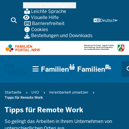
Zum
Assistive Technologien
Inhalt
Leichte Sprache
wechseln
Visuelle Hilfe
Deutsch
Barrierefreiheit
Cookies
Bestellungen und Downloads
HAUPTNAVIGATION
FÜR
Familien
Familien
(TRÄGERBEREICH)
FAMILIEN
CURRENT SECTION FÜR UNTERNEHMEN/KOMMUNEN
Pfadnavigation
Startseite
UVO
Vereinbarkeit umsetzen
Tipps für Remote Work
Tipps für Remote Work
So gelingt das Arbeiten in Ihrem Unternehmen von
unterschiedlichen Orten aus