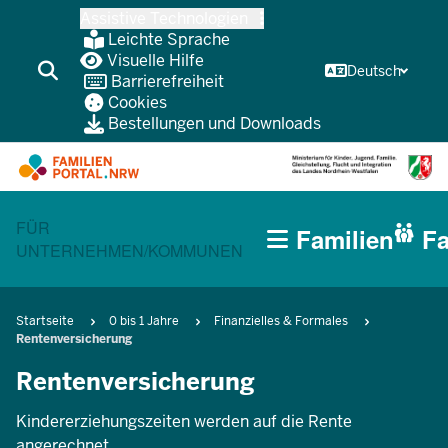
Zum
Assistive Technologien
Inhalt
Leichte Sprache
wechseln
Visuelle Hilfe
Deutsch
Barrierefreiheit
Cookies
Bestellungen und Downloads
HAUPTNAVIGATION
CURRENT SECTION FÜR FAMILIEN
FÜR
Familien
Fa
(BÜRGERBEREICH
UNTERNEHMEN/KOMMUNEN
MOBILE)
Pfadnavigation
Startseite
0 bis 1 Jahre
Finanzielles & Formales
Rentenversicherung
Rentenversicherung
Kindererziehungszeiten werden auf die Rente
angerechnet