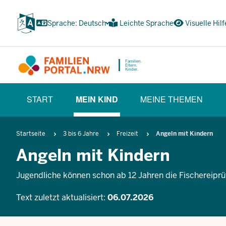
Zum
Inhalt
Sprache: Deutsch
Leichte Sprache
Visuelle Hilf
wechseln
Familien.
Eltern.
Kinder.
HAUPTNAVIGATION
START
MEIN KIND
MEINE THEMEN
(BÜRGERBEREICH)
(CURRENT SECTION)
Pfadnavigation
Startseite
3 bis 6 Jahre
Freizeit
Angeln mit Kindern
Angeln mit Kindern
Jugendliche können schon ab 12 Jahren die Fischereiprü
Text zuletzt aktualisiert:
06.07.2026