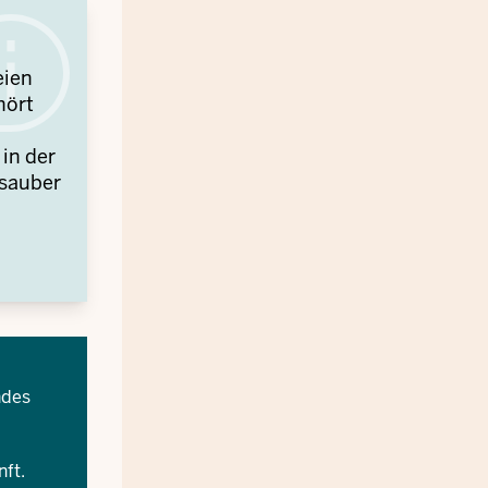
eien
hört
in der
 sauber
ndes
ft.