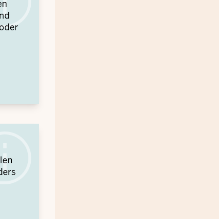
en
und
 oder
len
ders