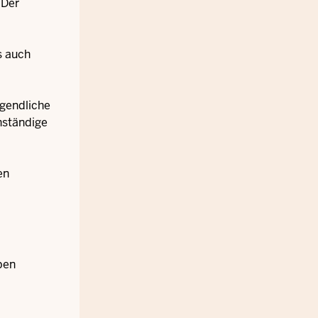
 Der
s auch
ugendliche
nständige
en
ben