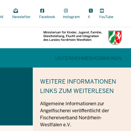
a
kt
Newsletter
Facebook
Instagram
X
YouTube
al
CURRENT SECTION FÜR FAMILI
BEREICHSWECHSEL
UNTERNEHMEN/
KOMMUNEN
WEITERE INFORMATIONEN
LINKS ZUM WEITERLESEN
Allgemeine Informationen zur
Angelfischerei veröffentlicht der
Fischereiverband Nordrhein-
Westfalen e.V.