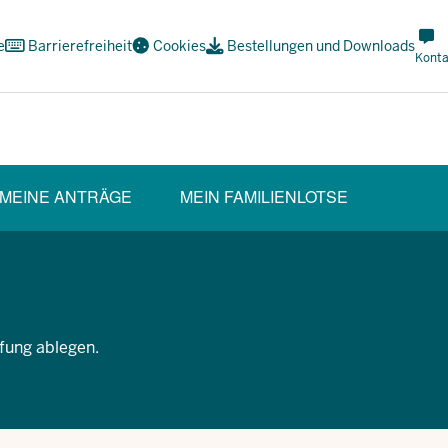
Met
e
Barrierefreiheit
Cookies
Bestellungen und Downloads
Navi
Konta
Soci
MEINE ANTRÄGE
MEIN FAMILIENLOTSE
fung ablegen.