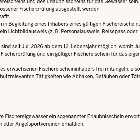
ereischeins und des Erlaubnisscheins für das Gewässer sein.
hlossener Fischerprüfung ausgestellt werden.
afft.
en in Begleitung eines Inhabers eines gültigen Fischereischein
ein Lichtbildausweis (z. B. Personalausweis, Reisepass oder
 sind seit Juli 2026 ab dem 12. Lebensjahr möglich, womit J
 Fischerprüfung und ein gültiger Fischereischein für das eige
eines erwachsenen Fischereischeininhabers frei mitangeln, also
schutzrelevanten Tätigkeiten wie Abhaken, Betäuben oder Töt
te Fischereigewässer ein sogenannter Erlaubnisschein erwor
n oder Angelsportvereinen erhältlich.