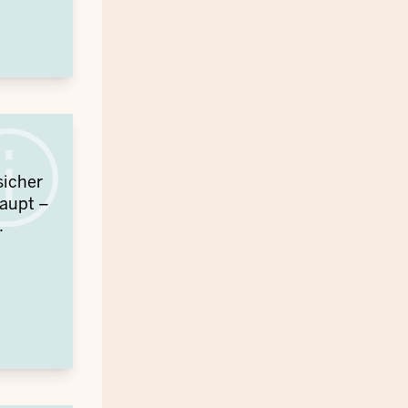
sicher
haupt –
.