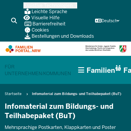
Zum
Assistive Technologien
Inhalt
Leichte Sprache
wechseln
Visuelle Hilfe
Deutsch
Barrierefreiheit
Cookies
Bestellungen und Downloads
HAUPTNAVIGATION
CURRENT SECTION FÜR FAMILIEN
FÜR
Familien
Fa
(BÜRGERBEREICH
UNTERNEHMEN/KOMMUNEN
MOBILE)
Pfadnavigation
Startseite
Infomaterial zum Bildungs- und Teilhabepaket (BuT)
Infomaterial zum Bildungs- und
Teilhabepaket (BuT)
Mehrsprachige Postkarten, Klappkarten und Poster