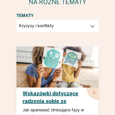
NA RÓŻNE TEMATY
TEMATY
Wskazówki dotyczące
radzenia sobie ze
stresem w rodzinie
Jak opanować stresujące fazy w