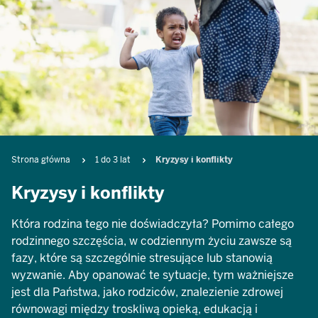
Breadcrumb
Strona główna
1 do 3 lat
Kryzysy i konflikty
Kryzysy i konflikty
Która rodzina tego nie doświadczyła? Pomimo całego
rodzinnego szczęścia, w codziennym życiu zawsze są
fazy, które są szczególnie stresujące lub stanowią
wyzwanie. Aby opanować te sytuacje, tym ważniejsze
jest dla Państwa, jako rodziców, znalezienie zdrowej
równowagi między troskliwą opieką, edukacją i