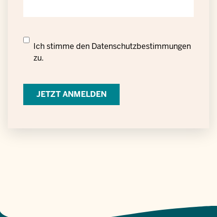
Datenschutzrechtliche
Ich stimme den
Datenschutzbestimmungen
Einwilligung
zu.
zur
Verarbeitung
personenbezogener
Daten