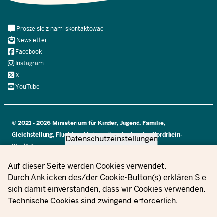
Meta
Proszę się z nami skontaktować
Navi
Newsletter
Social
Facebook
Instagram
X
YouTube
© 2021 - 2026 Ministerium für Kinder, Jugend, Familie,
Gleichstellung, Flucht und Integration des Landes Nordrhein-
Datenschutzeinstellungen
Westfalen
Privacy settings
Auf dieser Seite werden Cookies verwendet.
Durch Anklicken des/der Cookie-Button(s) erklären Sie
Informacje
Proszę się z
Ustawien
sich damit einverstanden, dass wir Cookies verwenden.
dotyczące
nami
Zamówienia
Nadruk
plików
Technische Cookies sind zwingend erforderlich.
ochrony
skontaktować
cookie
danych