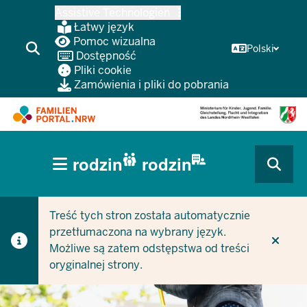
Przejdź
Assistive Technologien
do
Łatwy język
głównej
Pomoc wizualna
Polski
Dostępność
treści
Pliki cookie
Zamówienia i pliki do pobrania
HAUPTNAVIGATION
rodzin
rodzin
(BÜRGERBEREICH
CURRENT SECTION DLA FIRM/GMIN
CURRENT SECTION DLA RODZIN
MOBILE)
Treść tych stron została automatycznie
przetłumaczona na wybrany język.
Możliwe są zatem odstępstwa od treści
oryginalnej strony.