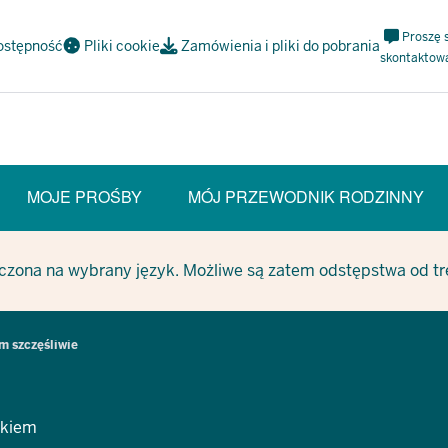
Meta
Proszę 
ostępność
Pliki cookie
Zamówienia i pliki do pobrania
Navi
skontaktow
Social
MOJE PROŚBY
MÓJ PRZEWODNIK RODZINNY
czona na wybrany język. Możliwe są zatem odstępstwa od treś
m szczęśliwie
ckiem