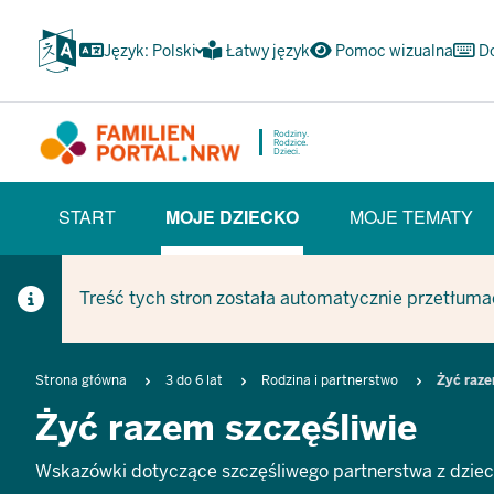
Przejdź
do
Język: Polski
Łatwy język
Pomoc wizualna
D
głównej
treści
Rodziny.
Rodzice.
Dzieci.
HAUPTNAVIGATION
START
MOJE DZIECKO
MOJE TEMATY
(BÜRGERBEREICH)
(CURRENT SECTION)
Treść tych stron została automatycznie przetłuma
Breadcrumb
Strona główna
3 do 6 lat
Rodzina i partnerstwo
Żyć raze
Żyć razem szczęśliwie
Wskazówki dotyczące szczęśliwego partnerstwa z dzie