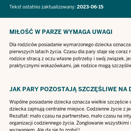
Tekst ostatnio zaktualizowany:
2023-06-15
MIŁOŚĆ W PARZE WYMAGA UWAGI
Dla rodziców posiadanie wymarzonego dziecka oznacza c
pierwszych latach życia. Czasu dla pary staje się coraz 
rodzice stracą z oczu własne potrzeby i swój związek, j
praktycznymi wskazówkami, jak rodzice mogą szczęśliwi
JAK PARY POZOSTAJĄ SZCZĘŚLIWE NA 
Wspólne posiadanie dziecka oznacza wielkie szczęście dl
dziecka zajmują centralne miejsce. Codzienne życie z j
Rezultat: mało czasu na partnerstwo, mało czasu na int
organizacji codziennego życia. Żonglowanie wszystkimi
wyzwaniem. Ale da się to zrobić!