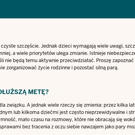
zyste szczęście. Jednak dzieci wymagają wiele uwagi, szcz
mniej, a wiele priorytetów ulega zmianie. Istnieje niebezpiec
eśli nie będą temu aktywnie przeciwdziałać. Proszę zapoznać 
e zorganizować życie rodzinne i pozostać silną parą.
DŁUŻSZĄ METĘ?
a związku. A jednak wiele rzeczy się zmienia: przez kilka la
ednym lub kilkoma dziećmi jest często nieprzewidywalne i str
ymność, mało czasu na rozmowy, które nie obracają się wokó
 sprawami bez tracenia z oczu siebie nawzajem jako pary mo