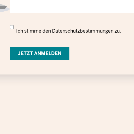
Datenschutzrechtliche
Ich stimme den
Datenschutzbestimmungen
zu.
Einwilligung
zur
Verarbeitung
personenbezogener
Daten