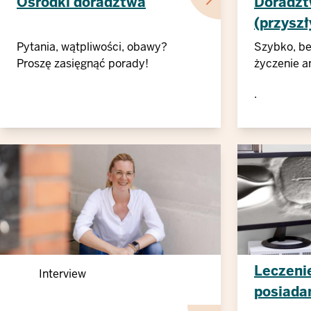
Ośrodki doradztwa
Doradzt
(przyszł
Pytania, wątpliwości, obawy?
Szybko, be
Proszę zasięgnąć porady!
życzenie 
.
Leczeni
Interview
posiadan