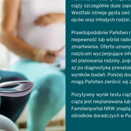
ciąży szczególnie duże zap
Westfalii istnieje gęsta si
ojców oraz młodych rodzin.
Prawdopodobnie Państwo r
niepewność lub wśród radoś
zmartwienia. Oferta uznany
rodzicom wyczerpujące inf
od planowania rodziny, pop
aż po diagnostykę prenata
wyników badań. Poniżej do
mogą Państwo zwrócić się 
Pozytywny wynik testu ciąż
ciąża jest nieplanowana lub
Familienportal.NRW znajdą
ośrodków doradczych w Pa