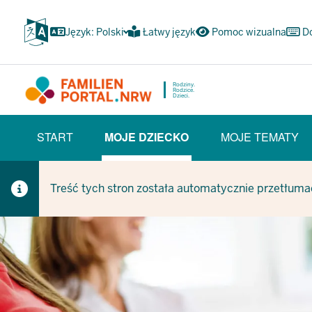
Przejdź
do
Język: Polski
Łatwy język
Pomoc wizualna
D
głównej
treści
Rodziny.
Rodzice.
Dzieci.
HAUPTNAVIGATION
START
MOJE DZIECKO
MOJE TEMATY
(BÜRGERBEREICH)
(CURRENT SECTION)
Treść tych stron została automatycznie przetłuma