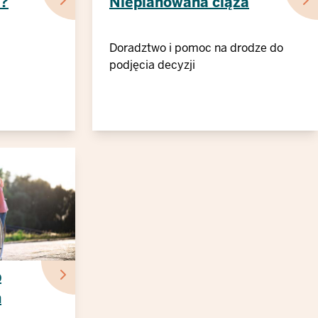
y?
Nieplanowana ciąża
Doradztwo i pomoc na drodze do
podjęcia decyzji
b
h