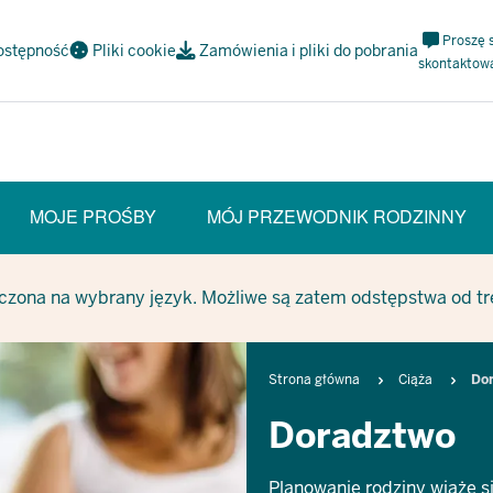
Meta
Proszę 
ostępność
Pliki cookie
Zamówienia i pliki do pobrania
Navi
skontaktow
Social
MOJE PROŚBY
MÓJ PRZEWODNIK RODZINNY
czona na wybrany język. Możliwe są zatem odstępstwa od treś
Breadcrumb
Strona główna
Ciąża
Do
Doradztwo
Planowanie rodziny wiąże si