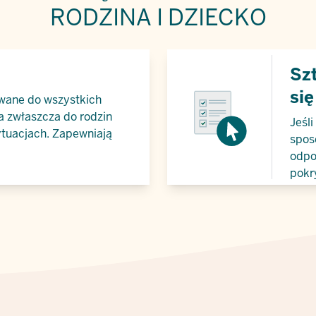
RODZINA I DZIECKO
Szt
się
wane do wszystkich
 a zwłaszcza do rodzin
Jeśli
ytuacjach. Zapewniają
spos
odpo
pokr