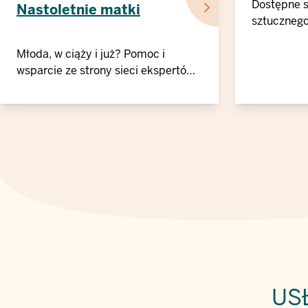
Dostępne 
Nastoletnie matki
sztucznego
Młoda, w ciąży i już? Pomoc i
wsparcie ze strony sieci ekspertów
"Nastoletnie mamy"
US