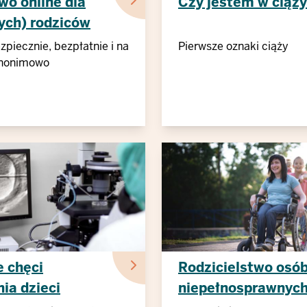
wo online dla
Czy jestem w ciąż
ych) rodziców
zpiecznie, bezpłatnie i na
Pierwsze oznaki ciąży
anonimowo
e chęci
Rodzicielstwo osó
ia dzieci
niepełnosprawnyc