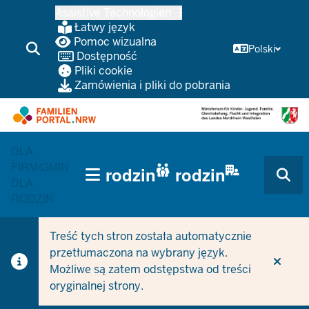
Przejdź
Assistive Technologien
do
Łatwy język
głównej
Pomoc wizualna
Polski
Dostępność
treści
Pliki cookie
Zamówienia i pliki do pobrania
DLA
HAUPTNAVIGATION
FIRM/GMIN
rodzin
rodzin
(TRÄGERBEREICH)
DLA
RODZIN
Treść tych stron została automatycznie
przetłumaczona na wybrany język.
Możliwe są zatem odstępstwa od treści
oryginalnej strony.