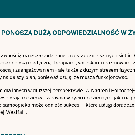
 PONOSZĄ DUŻĄ ODPOWIEDZIALNOŚĆ W Ż
rawnością oznacza codzienne przekraczanie samych siebie.
ównież opieką medyczną, terapiami, wnioskami i rozmowami 
ością i zaangażowaniem - ale także z dużym stresem fizycz
 na dalszy plan, ponieważ czują, że muszą funkcjonować.
 dla innych w dłuższej perspektywie. W Nadrenii Północnej-
 wspierają rodziców - zarówno w życiu codziennym, jak i na 
b samoopieka może odnieść sukces - i które usługi doradcze i
j-Westfalii.