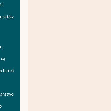
 i
punktów
m,
 są
na temat
Państwo
o