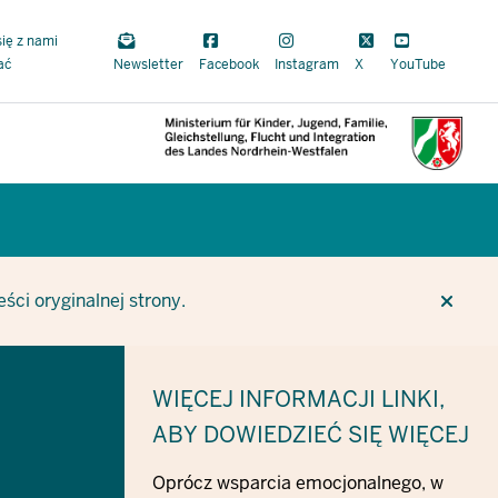
się z nami
ać
Newsletter
Facebook
Instagram
X
YouTube
CUR
CUR
BE
ci oryginalnej strony.
WIĘCEJ INFORMACJI
LINKI,
ABY DOWIEDZIEĆ SIĘ WIĘCEJ
Oprócz wsparcia emocjonalnego, w