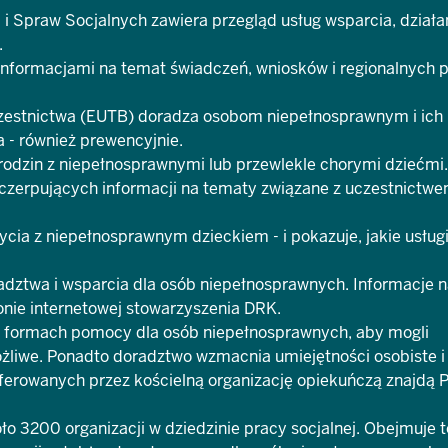
i Spraw Socjalnych zawiera przegląd usług wsparcia, działań
.
informacjami na temat świadczeń, wniosków i regionalnych 
zestnictwa
(EUTB) doradza osobom niepełnosprawnym i ich
a - również prewencyjnie.
rodzin z niepełnosprawnymi lub przewlekle chorymi dziećmi.
zerpujących informacji na tematy związane z uczestnictwe
ia z niepełnosprawnym dzieckiem - i pokazuje, jakie usługi
radztwa i wsparcia dla osób niepełnosprawnych. Informacje 
nie internetowej
stowarzyszenia DRK
.
h formach pomocy dla osób niepełnosprawnych, aby mogli
możliwe. Ponadto doradztwo wzmacnia umiejętności osobiste i
ferowanych przez kościelną organizację opiekuńczą znajdą 
ło 3200 organizacji w dziedzinie pracy socjalnej. Obejmuje t