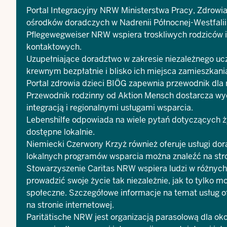
Portal Integracyjny NRW
Ministerstwa Pracy, Zdrowia 
ośrodków doradczych w Nadrenii Północnej-Westfalii
Pflegewegweiser NRW
wspiera troskliwych rodziców 
kontaktowych.
Uzupełniające doradztwo w zakresie niezależnego uc
krewnym bezpłatnie i blisko ich miejsca zamieszkani
Portal zdrowia dzieci BIÖG
zapewnia przewodnik dla 
Przewodnik rodzinny
od Aktion Mensch dostarcza wyc
integracją i regionalnymi usługami wsparcia.
Lebenshilfe
odpowiada na wiele pytań dotyczących życ
dostępne lokalnie.
Niemiecki Czerwony Krzyż również oferuje usługi do
lokalnych programów wsparcia można znaleźć na stro
Stowarzyszenie
Caritas NRW
wspiera ludzi w różnyc
prowadzić swoje życie tak niezależnie, jak to tylko 
społeczne. Szczegółowe informacje na temat usług o
na stronie internetowej.
Paritätische NRW
jest organizacją parasolową dla oko