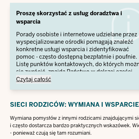
Proszę skorzystać z usług doradztwa i
wsparcia
Porady osobiste i internetowe udzielane przez
wyspecjalizowane ośrodki pomagają znaleźć
konkretne usługi wsparcia i zidentyfikować
pomoc - często dostępną bezpłatnie i poufnie.
Listę punktów kontaktowych, do których moż
się zwrócić, znajdą Państwo w dalszej części
Proszę skorzystać z usług doradztwa i wsparcia
tego artykułu.
Czytaj całość
SIECI RODZICÓW: WYMIANA I WSPARCIE
Wymiana pomysłów z innymi rodzicami znajdującymi się 
i często dostarcza bardzo praktycznych wskazówek. Wiele
- ponieważ czują się tam rozumiani.