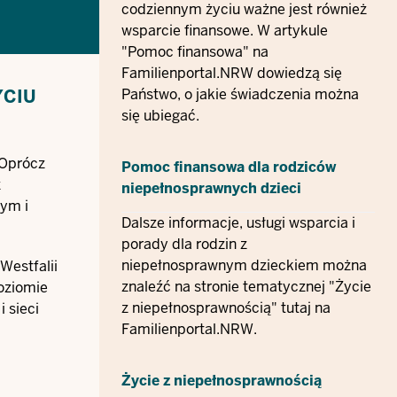
codziennym życiu ważne jest również
wsparcie finansowe. W artykule
"Pomoc finansowa" na
Familienportal.NRW dowiedzą się
YCIU
Państwo, o jakie świadczenia można
się ubiegać.
 Oprócz
Pomoc finansowa dla rodziców
z
niepełnosprawnych dzieci
nym i
Dalsze informacje, usługi wsparcia i
porady dla rodzin z
niepełnosprawnym dzieckiem można
Westfalii
znaleźć na stronie tematycznej "Życie
poziomie
z niepełnosprawnością" tutaj na
 sieci
Familienportal.NRW.
Życie z niepełnosprawnością