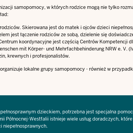
rganizacji samopomocy, w których rodzice mogą nie tylko rozm
ład:
a rodziców. Skierowana jest do matek i ojców dzieci niepełn
elem jest łączenie rodziców ze sobą, dzielenie się doświadcz
 Centrum koordynacyjne jest częścią Centrów Kompetencji d
enschen mit Körper- und Mehrfachbehinderung NRW e. V
. (
in, krewnych i profesjonalistów.
rganizuje lokalne grupy samopomocy - również w przypad
epełnosprawnym dzieckiem, potrzebna jest specjalna pomoc
i Północnej-Westfalii istnieje wiele usług doradczych, które
ci niepełnosprawnych.