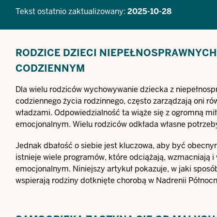
Tekst ostatnio zaktualizowany:
2025-10-28
RODZICE DZIECI NIEPEŁNOSPRAWNYCH
CODZIENNYM
Dla wielu rodziców wychowywanie dziecka z niepełnosp
codziennego życia rodzinnego, często zarządzają oni r
władzami. Odpowiedzialność ta wiąże się z ogromną mił
emocjonalnym. Wielu rodziców odkłada własne potrzeby
Jednak dbałość o siebie jest kluczowa, aby być obecnym
istnieje wiele programów, które odciążają, wzmacniają i
emocjonalnym. Niniejszy artykuł pokazuje, w jaki sposó
wspierają rodziny dotknięte chorobą w Nadrenii Północne