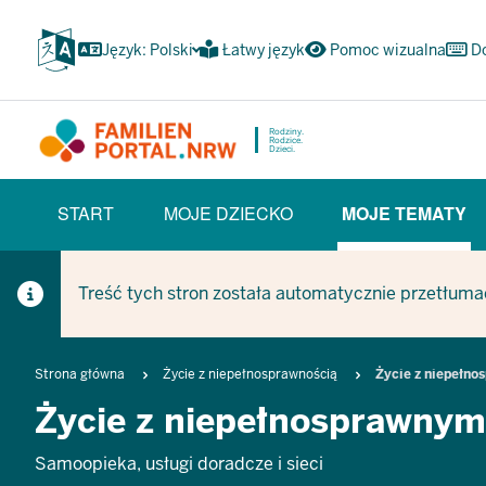
Przejdź
do
Język: Polski
Łatwy język
Pomoc wizualna
D
głównej
treści
Rodziny.
Rodzice.
Dzieci.
HAUPTNAVIGATION
START
MOJE DZIECKO
MOJE TEMATY
(BÜRGERBEREICH)
(CURREN
Treść tych stron została automatycznie przetłuma
Breadcrumb
Strona główna
Życie z niepełnosprawnością
Życie z niepełn
Życie z niepełnosprawnym
Samoopieka, usługi doradcze i sieci