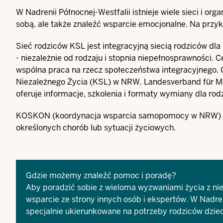
W Nadrenii Północnej-Westfalii istnieje wiele sieci i o
sobą, ale także znaleźć wsparcie emocjonalne. Na przyk
Sieć rodziców
KSL
jest integracyjną siecią rodziców dl
- niezależnie od rodzaju i stopnia niepełnosprawności. C
wspólna praca na rzecz społeczeństwa integracyjnego.
Niezależnego Życia (KSL) w NRW.
Landesverband für M
oferuje informacje, szkolenia i formaty wymiany dla rodz
KOSKON
(koordynacja wsparcia samopomocy w NRW) o
określonych chorób lub sytuacji życiowych.
Gdzie możemy znaleźć pomoc i poradę?
Aby poradzić sobie z wieloma wyzwaniami życia z ni
wsparcie ze strony innych osób i ekspertów. W Nadreni
specjalnie ukierunkowane na potrzeby rodziców dzie