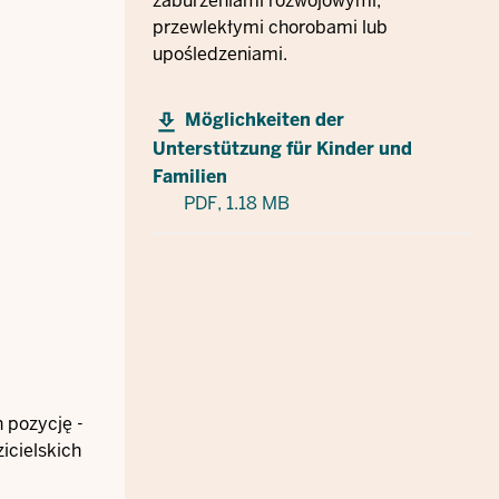
zaburzeniami rozwojowymi,
przewlekłymi chorobami lub
upośledzeniami.
Möglichkeiten der
Unterstützung für Kinder und
Familien
PDF,
1.18 MB
 pozycję -
icielskich