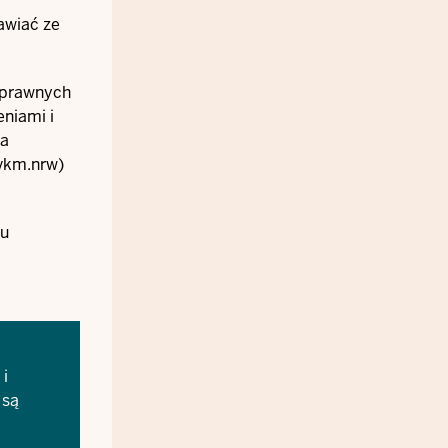
awiać ze
osprawnych
eniami i
la
lvkm.nrw)
ku
 i
 są