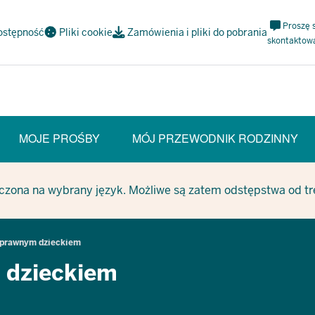
Meta
Proszę 
ostępność
Pliki cookie
Zamówienia i pliki do pobrania
Navi
skontaktow
Social
MOJE PROŚBY
MÓJ PRZEWODNIK RODZINNY
T SECTION)
czona na wybrany język. Możliwe są zatem odstępstwa od treś
osprawnym dzieckiem
 dzieckiem