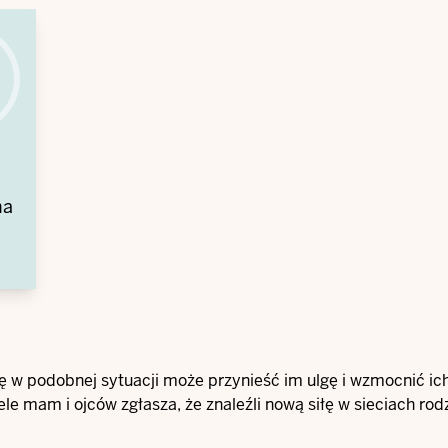
na
 -
w podobnej sytuacji może przynieść im ulgę i wzmocnić ich
 mam i ojców zgłasza, że znaleźli nową siłę w sieciach rodz