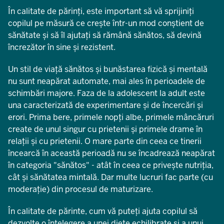
În calitate de părinți, este important să vă sprijiniți
copilul pe măsură ce crește într-un mod conștient de
sănătate și să îl ajutați să rămână sănătos, să devină
încrezător în sine și rezistent.
Un stil de viață sănătos și bunăstarea fizică și mentală
nu sunt neapărat automate, mai ales în perioadele de
schimbări majore. Faza de la adolescent la adult este
una caracterizată de experimentare și de încercări și
erori. Prima bere, primele nopți albe, primele mâncăruri
create de unul singur cu prietenii și primele drame în
relații și cu prietenii. O mare parte din ceea ce tinerii
încearcă în această perioadă nu se încadrează neapărat
în categoria "sănătos" - atât în ceea ce privește nutriția,
cât și sănătatea mintală. Dar multe lucruri fac parte (cu
moderație) din procesul de maturizare.
În calitate de părinte, cum vă puteți ajuta copilul să
dezvolte o înțelegere a unei diete echilibrate și a unui