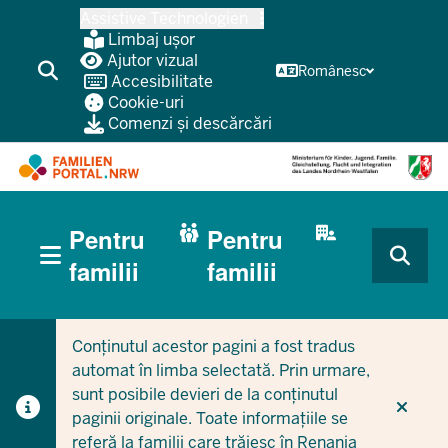
Treci
Assistive Technologien
la
Limbaj ușor
conținutul
Ajutor vizual
Românesc
Accesibilitate
principal
Cookie-uri
Comenzi și descărcări
HAUPTNAVIGATION
Pentru
Pentru
(BÜRGERBEREICH
MOBILE)
CURRENT SECTION PENTRU FAMILII
CURRENT SECTION PENTRU ÎNTREPRINDERI/MUNICIPI
familii
familii
Conținutul acestor pagini a fost tradus
automat în limba selectată. Prin urmare,
sunt posibile devieri de la conținutul
paginii originale. Toate informațiile se
referă la familii care trăiesc în Renania