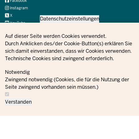
Social
Facebook
Instagram
X
Datenschutzeinstellungen
YouTube
Privacy settings
Auf dieser Seite werden Cookies verwendet.
Durch Anklicken des/der Cookie-Button(s) erklären Sie
© 2021 - 2026 Ministerium für Kinder, Jugend, Familie,
sich damit einverstanden, dass wir Cookies verwenden.
Gleichstellung, Flucht und Integration des Landes Nordrhein-
Technische Cookies sind zwingend erforderlich.
Westfalen
Notwendig
Zwingend notwendig (Cookies, die für die Nutzung der
Informații
Setări
Seite zwingend vorhanden sein müssen.)
Contactați-
privind
Ordine
Imprint
cookie-
ne
protecția
uri
Verstanden
datelor