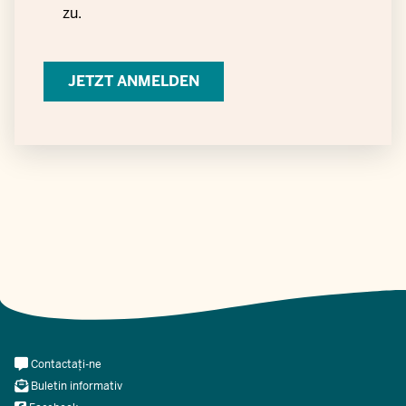
Einwilligung
zu.
zur
Verarbeitung
personenbezogener
Daten
Meta
Contactați-ne
Navi
Buletin informativ