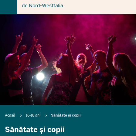
de Nord-Westfalia.
Breadcrumb
Acasă
16-18 ani
Sănătate și copii
Sănătate și copii