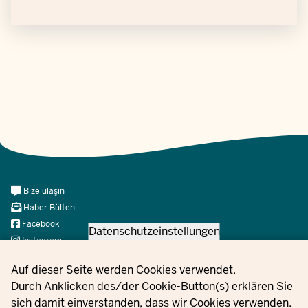
Meta
Bize ulaşın
Navi
Haber Bülteni
Social
Facebook
Datenschutzeinstellungen
Instagram
X
Privacy settings
Auf dieser Seite werden Cookies verwendet.
YouTube
Durch Anklicken des/der Cookie-Button(s) erklären Sie
sich damit einverstanden, dass wir Cookies verwenden.