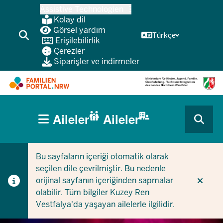
Ana
Assistive Technologien
içeriğe
Kolay dil
atla
Görsel yardım
Türkçe
Erişilebilirlik
Çerezler
Siparişler ve indirmeler
HAUPTNAVIGATION
Aileler
Aileler
(BÜRGERBEREICH
CURRENT SECTION AILELER IÇIN
CURRENT SECTION ŞIRKETLER/BELEDIYELER IÇIN
MOBILE)
Bu sayfaların içeriği otomatik olarak
seçilen dile çevrilmiştir. Bu nedenle
orijinal sayfanın içeriğinden sapmalar
olabilir. Tüm bilgiler Kuzey Ren
Vestfalya'da yaşayan ailelerle ilgilidir.