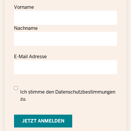
Vorname
Nachname
E-Mail Adresse
Datenschutzrechtliche
Ich stimme den
Datenschutzbestimmungen
Einwilligung
zu.
zur
Verarbeitung
personenbezogener
Daten