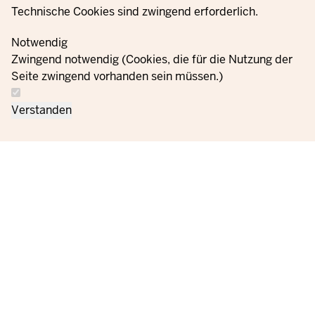
Technische Cookies sind zwingend erforderlich.
© 2021 - 2026 Ministerium für Kinder, Jugend, Familie,
Gleichstellung, Flucht und Integration des Landes Nordrhein-
Notwendig
Westfalen
Zwingend notwendig (Cookies, die für die Nutzung der
Seite zwingend vorhanden sein müssen.)
Bize
Veri koruma
Çerez
Siparişler
Künye
Verstanden
ulaşın
bilgileri
ayarları