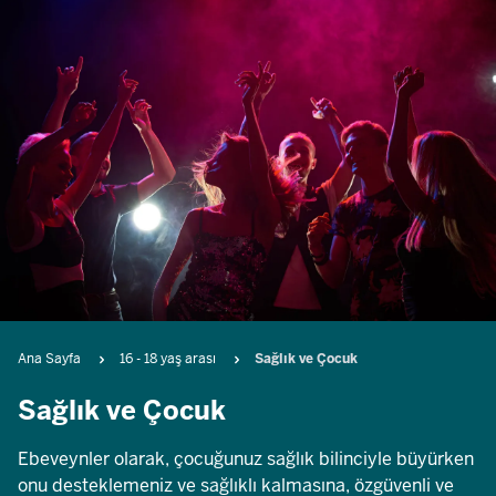
Breadcrumb
Ana Sayfa
16 - 18 yaş arası
Sağlık ve Çocuk
Sağlık ve Çocuk
Ebeveynler olarak, çocuğunuz sağlık bilinciyle büyürken
onu desteklemeniz ve sağlıklı kalmasına, özgüvenli ve