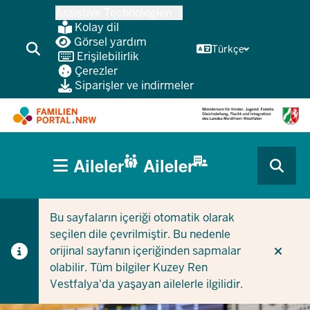
Ana
Assistive Technologien
içeriğe
Kolay dil
atla
Görsel yardım
Türkçe
Erişilebilirlik
Çerezler
Siparişler ve indirmeler
HAUPTNAVIGATION
Aileler
Aileler
(BÜRGERBEREICH
CURRENT SECTION AILELER IÇIN
CURRENT SECTION ŞIRKETLER/BELEDIYELER IÇIN
MOBILE)
Bu sayfaların içeriği otomatik olarak
seçilen dile çevrilmiştir. Bu nedenle
orijinal sayfanın içeriğinden sapmalar
olabilir. Tüm bilgiler Kuzey Ren
Vestfalya'da yaşayan ailelerle ilgilidir.