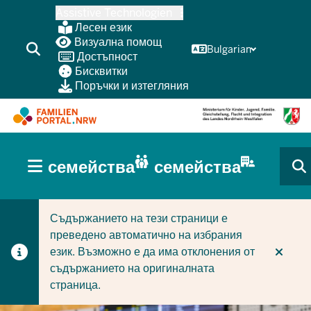
Skip
Assistive Technologien
to
Лесен език
main
Визуална помощ
Bulgarian
Достъпност
content
Бисквитки
Поръчки и изтегляния
HAUPTNAVIGATION
семейства
семейства
(BÜRGERBEREICH
CURRENT SECTION ЗА СЕМЕЙСТВА
CURRENT SECTION ЗА ФИРМИ/ОБЩИНИ
MOBILE)
Съдържанието на тези страници е
преведено автоматично на избрания
език. Възможно е да има отклонения от
съдържанието на оригиналната
страница.