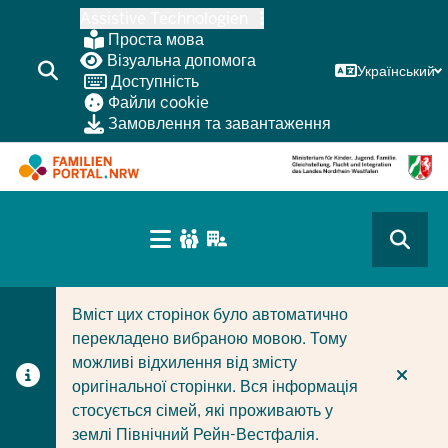
Перейти
Assistive Technologien
до
Проста мова
основного
Візуальна допомога
Український
Доступність
змісту
Файли cookie
Замовлення та завантаження
HAUPTNAVIGATION
(BÜRGERBEREICH
CURRENT SECTION ДЛЯ КОМПАНІЙ/МУНІЦИПАЛІТЕТІ
CURRENT SECTION ДЛЯ СІМЕЙ
MOBILE)
Вміст цих сторінок було автоматично
перекладено вибраною мовою. Тому
можливі відхилення від змісту
оригінальної сторінки. Вся інформація
стосується сімей, які проживають у
землі Північний Рейн-Вестфалія.