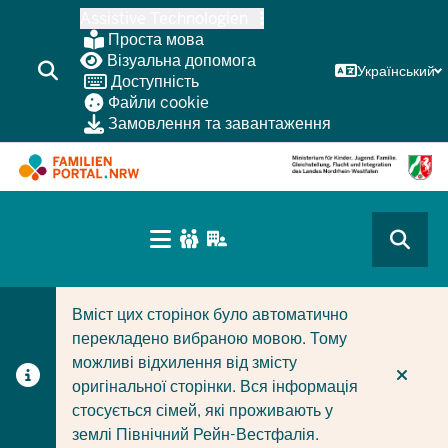
Перейти
Assistive Technologien
до
Проста мова
основного
Візуальна допомога
Український
Доступність
змісту
Файли cookie
Замовлення та завантаження
HAUPTNAVIGATION
(BÜRGERBEREICH
CURRENT SECTION ДЛЯ КОМПАНІЙ/МУНІЦИПАЛІТЕТІ
CURRENT SECTION ДЛЯ СІМЕЙ
MOBILE)
Вміст цих сторінок було автоматично
перекладено вибраною мовою. Тому
можливі відхилення від змісту
оригінальної сторінки. Вся інформація
стосується сімей, які проживають у
землі Північний Рейн-Вестфалія.