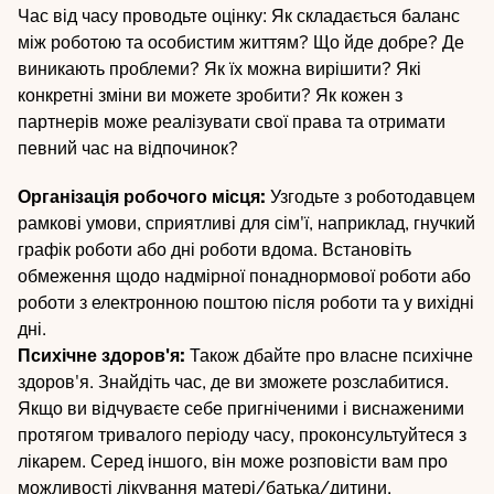
Час від часу проводьте оцінку: Як складається баланс
між роботою та особистим життям? Що йде добре? Де
виникають проблеми? Як їх можна вирішити? Які
конкретні зміни ви можете зробити? Як кожен з
партнерів може реалізувати свої права та отримати
певний час на відпочинок?
Організація робочого місця:
Узгодьте з роботодавцем
рамкові умови, сприятливі для сім'ї, наприклад, гнучкий
графік роботи або дні роботи вдома. Встановіть
обмеження щодо надмірної понаднормової роботи або
роботи з електронною поштою після роботи та у вихідні
дні.
Психічне здоров'я:
Також дбайте про власне психічне
здоров'я. Знайдіть час, де ви зможете розслабитися.
Якщо ви відчуваєте себе пригніченими і виснаженими
протягом тривалого періоду часу, проконсультуйтеся з
лікарем. Серед іншого, він може розповісти вам про
можливості
лікування матері/батька/дитини
.