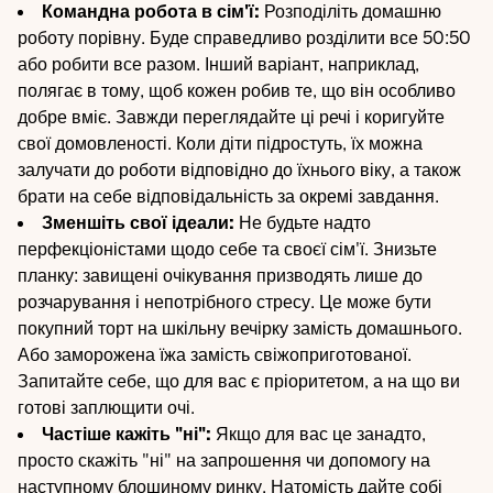
Командна робота в сім'ї:
Розподіліть домашню
роботу порівну. Буде справедливо розділити все 50:50
або робити все разом. Інший варіант, наприклад,
полягає в тому, щоб кожен робив те, що він особливо
добре вміє. Завжди переглядайте ці речі і коригуйте
свої домовленості. Коли діти підростуть, їх можна
залучати до роботи відповідно до їхнього віку, а також
брати на себе відповідальність за окремі завдання.
Зменшіть свої ідеали:
Не будьте надто
перфекціоністами щодо себе та своєї сім'ї. Знизьте
планку: завищені очікування призводять лише до
розчарування і непотрібного стресу. Це може бути
покупний торт на шкільну вечірку замість домашнього.
Або заморожена їжа замість свіжоприготованої.
Запитайте себе, що для вас є пріоритетом, а на що ви
готові заплющити очі.
Частіше кажіть "ні":
Якщо для вас це занадто,
просто скажіть "ні" на запрошення чи допомогу на
наступному блошиному ринку. Натомість дайте собі