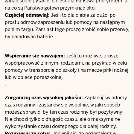
zadać sobie pytanie, co jest dla Państwa priorytetem, a
na co są Państwo gotowi przymknąć oko.
Częściej odmawiaj:
Jeśli to dla ciebie za dużo, po
prostu odmów zaproszeniu lub pomocy na następnym
pchlim targu. Zamiast tego proszę zrobić sobie przerwę,
by naładować baterie.
Wspieranie się nawzajem:
Jeśli to możliwe, proszę
współpracować z innymi rodzicami, na przykład w celu
pomocy w transporcie do szkoły i na mecze piłki nożnej
lub w opiece pozaszkolnej.
.
Zorganizuj czas wysokiej jakości:
Zaplanuj świadomy
czas rodzinny i zastanów się wspólnie, w jaki sposób
możesz sprawić, by ten czas rodzinny był pozytywny.
Nie chodzi tylko o długość czasu, ale o maksymalne
wykorzystanie czasu dostępnego dla całej rodziny.
Rozmawiaj ze sobą:
Upewnij się, że pozostajesz w