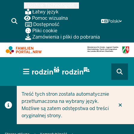
Przejdź
Assistive Technologien
do
Łatwy język
głównej
Pomoc wizualna
Polski
Dostępność
treści
Pliki cookie
Zamówienia i pliki do pobrania
HAUPTNAVIGATION
rodzin
rodzin
(BÜRGERBEREICH
CURRENT SECTION DLA FIRM/GMIN
CURRENT SECTION DLA RODZIN
MOBILE)
Treść tych stron została automatycznie
przetłumaczona na wybrany język.
Możliwe są zatem odstępstwa od treści
oryginalnej strony.