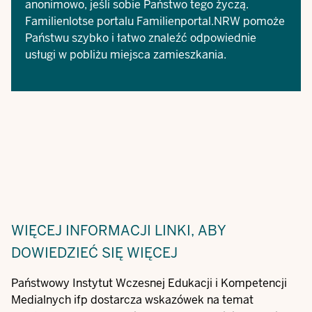
anonimowo, jeśli sobie Państwo tego życzą.
Familienlotse portalu Familienportal.NRW
pomoże
Państwu szybko i łatwo znaleźć odpowiednie
usługi w pobliżu miejsca zamieszkania.
WIĘCEJ INFORMACJI
LINKI, ABY
DOWIEDZIEĆ SIĘ WIĘCEJ
Państwowy Instytut Wczesnej Edukacji i Kompetencji
Medialnych ifp dostarcza wskazówek na temat