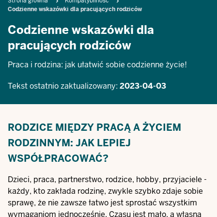
Breadcrumb
Strona główna
Kompatybilność
Codzienne wskazówki dla pracujących rodziców
Codzienne wskazówki dla
pracujących rodziców
Praca i rodzina: jak ułatwić sobie codzienne życie!
Tekst ostatnio zaktualizowany:
2023-04-03
RODZICE MIĘDZY PRACĄ A ŻYCIEM
RODZINNYM: JAK LEPIEJ
WSPÓŁPRACOWAĆ?
Dzieci, praca, partnerstwo, rodzice, hobby, przyjaciele -
każdy, kto zakłada rodzinę, zwykle szybko zdaje sobie
sprawę, że nie zawsze łatwo jest sprostać wszystkim
wymaganiom jednocześnie. Czasu jest mało, a własna