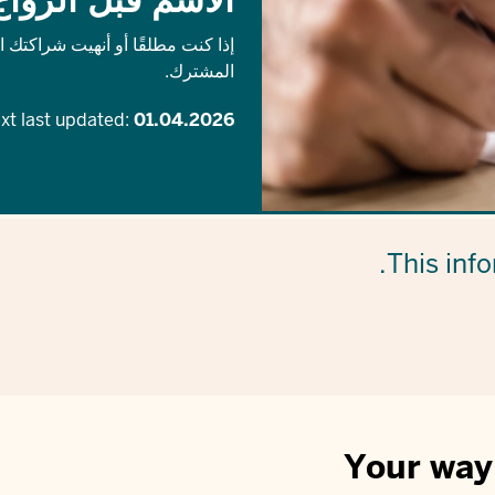
إذا كنت مطلقًا أو أنهيت شراكتك ا
المشترك.
xt last updated:
01.04.2026
.
This info
Your way 