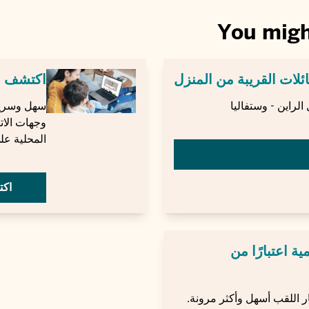
You migh
ئلات القريبة من المنزل
اكتشف ال
لراين - وستفاليا
سهل وسريع:
وجهات الات
المحلية على
اكت
ة اعتبارًا من
ار اللقب أسهل وأكثر مرونة.