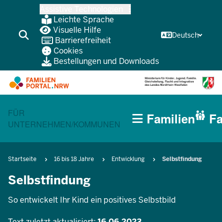
Zum
Assistive Technologien
Inhalt
Leichte Sprache
wechseln
Visuelle Hilfe
Deutsch
Barrierefreiheit
Cookies
Bestellungen und Downloads
HAUPTNAVIGATION
CURRENT SECTION FÜR FAMILIEN
FÜR
Familien
Fa
(BÜRGERBEREICH
UNTERNEHMEN/KOMMUNEN
MOBILE)
Pfadnavigation
Startseite
16 bis 18 Jahre
Entwicklung
Selbstfindung
Selbstfindung
So entwickelt Ihr Kind ein positives Selbstbild
Text zuletzt aktualisiert:
16.06.2023