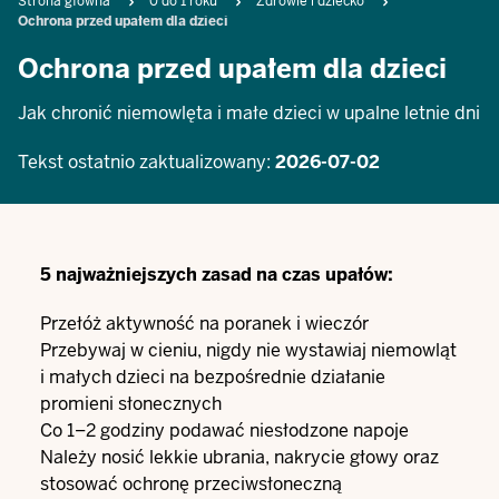
Breadcrumb
Strona główna
0 do 1 roku
Zdrowie i dziecko
Ochrona przed upałem dla dzieci
Ochrona przed upałem dla dzieci
Jak chronić niemowlęta i małe dzieci w upalne letnie dni
Tekst ostatnio zaktualizowany:
2026-07-02
5 najważniejszych zasad na czas upałów:
Przełóż aktywność na poranek i wieczór
Przebywaj w cieniu, nigdy nie wystawiaj niemowląt
i małych dzieci na bezpośrednie działanie
promieni słonecznych
Co 1–2 godziny podawać niesłodzone napoje
Należy nosić lekkie ubrania, nakrycie głowy oraz
stosować ochronę przeciwsłoneczną