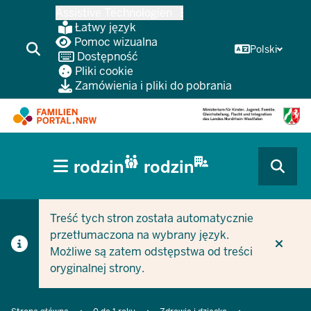
Przejdź
Assistive Technologien
do
Łatwy język
głównej
Pomoc wizualna
Polski
Dostępność
treści
Pliki cookie
Zamówienia i pliki do pobrania
HAUPTNAVIGATION
rodzin
rodzin
(BÜRGERBEREICH
CURRENT SECTION DLA FIRM/GMIN
CURRENT SECTION DLA RODZIN
MOBILE)
Treść tych stron została automatycznie
przetłumaczona na wybrany język.
Możliwe są zatem odstępstwa od treści
oryginalnej strony.