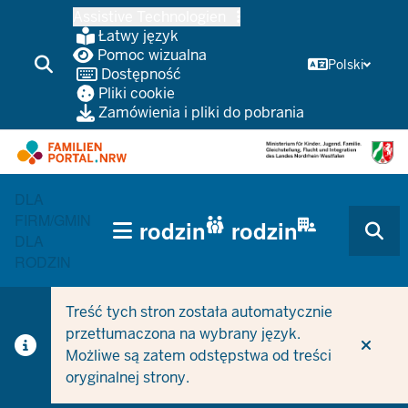
Przejdź
Assistive Technologien
do
Łatwy język
głównej
Pomoc wizualna
Polski
Dostępność
treści
Pliki cookie
Zamówienia i pliki do pobrania
DLA
HAUPTNAVIGATION
FIRM/GMIN
rodzin
rodzin
(TRÄGERBEREICH)
DLA
RODZIN
Treść tych stron została automatycznie
przetłumaczona na wybrany język.
Możliwe są zatem odstępstwa od treści
oryginalnej strony.