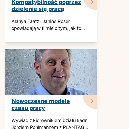
Kompatybilność poprzez
dzielenie się pracą
Alanya Faatz i Janine Röser
opowiadają w filmie o tym, jak to
działa, gdy dwie osoby dzielą się
pracą
Nowoczesne modele
czasu pracy
Wywiad z kierownikiem działu kadr
Jörgiem Pohlmannem z PLANTAG®