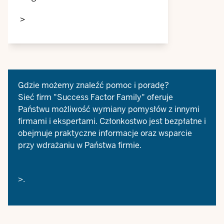
Coatings na temat modeli czasu
>
pracy przyjaznych rodzinie i ojcu
Gdzie możemy znaleźć pomoc i poradę?
Sieć firm
"Success Factor Family"
oferuje
Państwu możliwość wymiany pomysłów z innymi
firmami i ekspertami. Członkostwo jest bezpłatne i
obejmuje praktyczne informacje oraz wsparcie
przy wdrażaniu w Państwa firmie.
>.