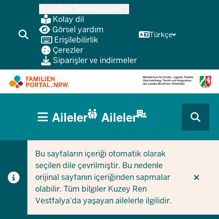
Ana
Assistive Technologien
içeriğe
Kolay dil
atla
Görsel yardım
Türkçe
Erişilebilirlik
Çerezler
Siparişler ve indirmeler
HAUPTNAVIGATION
Aileler
Aileler
(BÜRGERBEREICH
CURRENT SECTION AILELER IÇIN
CURRENT SECTION ŞIRKETLER/BELEDIYELER IÇIN
MOBILE)
Bu sayfaların içeriği otomatik olarak
seçilen dile çevrilmiştir. Bu nedenle
orijinal sayfanın içeriğinden sapmalar
olabilir. Tüm bilgiler Kuzey Ren
Vestfalya'da yaşayan ailelerle ilgilidir.