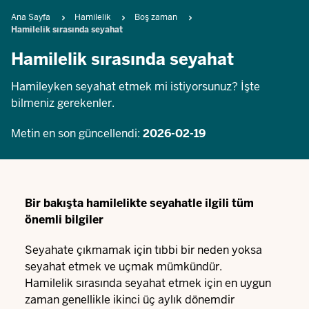
Breadcrumb
Ana Sayfa
Hamilelik
Boş zaman
Hamilelik sırasında seyahat
Hamilelik sırasında seyahat
Hamileyken seyahat etmek mi istiyorsunuz? İşte
bilmeniz gerekenler.
Metin en son güncellendi:
2026-02-19
Bir bakışta hamilelikte seyahatle ilgili tüm
önemli bilgiler
Seyahate çıkmamak için tıbbi bir neden yoksa
seyahat etmek ve uçmak mümkündür.
Hamilelik sırasında seyahat etmek için en uygun
zaman genellikle ikinci üç aylık dönemdir