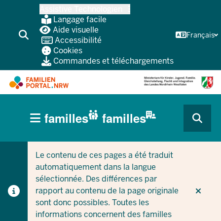
Skip
Assistive Technologien
vers
Langage facile
le
Aide visuelle
Français
Accessibilité
contenu
Cookies
principal
Commandes et téléchargements
HAUPTNAVIGATION
familles
familles
(BÜRGERBEREICH
CURRENT SECTION POUR LES ENTREPRISES/COLLEC
CURRENT SECTION POUR LES FAMILLES
MOBILE)
Le contenu de ces pages a été traduit
automatiquement dans la langue
sélectionnée. Des différences par
rapport au contenu de la page originale
sont donc possibles. Toutes les
informations concernent des familles