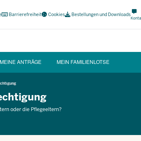
Met
e
Barrierefreiheit
Cookies
Bestellungen und Downloads
Navi
Konta
Soci
MEINE ANTRÄGE
MEIN FAMILIENLOTSE
CTION)
echtigung
echtigung
ltern oder die Pflegeeltern?