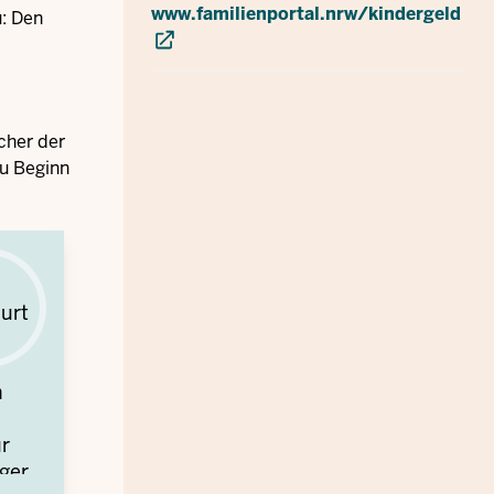
www.familienportal.nrw/kindergeld
: Den
cher der
zu Beginn
burt
n
ür
ger