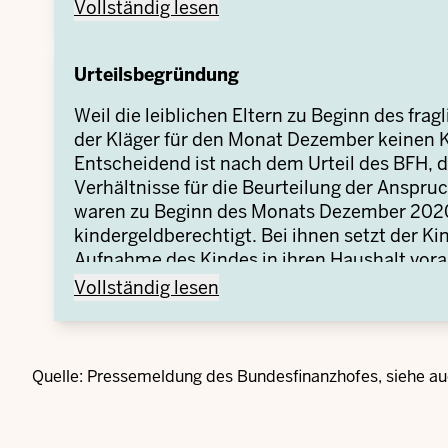
auch den Kinderbonus für das Jahr 2020.
Der Fall -
Vollständig lesen
Der Einspruch des Klägers hatte keinen Erfol
das Kindergeld für den Monat Dezember 202
Urteilsbegründung
begründet an. Diese Auffassung teilte der BF
der Klage stattgegeben hatte.
Weil die leiblichen Eltern zu Beginn des fra
der Kläger für den Monat Dezember keinen
Entscheidend ist nach dem Urteil des BFH,
Verhältnisse für die Beurteilung der Anspru
waren zu Beginn des Monats Dezember 2020 n
kindergeldberechtigt. Bei ihnen setzt der Ki
Aufnahme des Kindes in ihren Haushalt vor
Deshalb blieben sie gegenüber den erst i
Urteilsbegründung -
Vollständig lesen
Pflegeeltern für diesen Monat vorrangig ki
den Pflegeeltern am 07.12.2020 bewirkte An
Einkommensteuergesetzes ist erst ab dem Fo
Quelle: Pressemeldung des Bundesfinanzhofes, siehe a
Schon deshalb schied auch der Anspruch des
dieser einen Anspruch auf Kindergeld im Ja