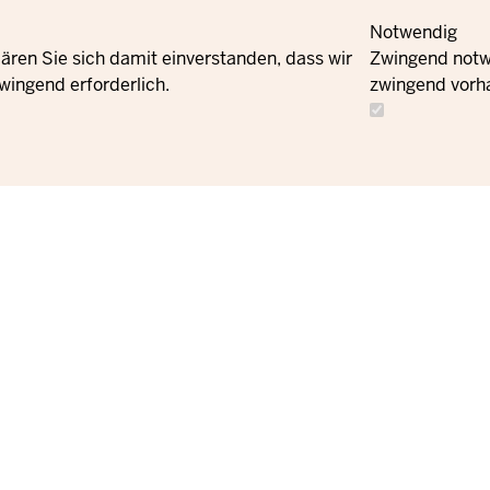
Notwendig
ären Sie sich damit einverstanden, dass wir
Zwingend notwe
wingend erforderlich.
zwingend vorh
Meta
Kontakt
Navi
Social
Newsletter