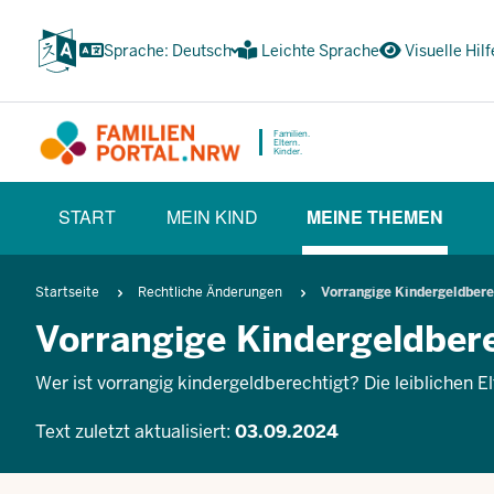
Zum
Inhalt
Sprache: Deutsch
Leichte Sprache
Visuelle Hilf
wechseln
Familien.
Eltern.
Kinder.
HAUPTNAVIGATION
START
MEIN KIND
MEINE THEMEN
(BÜRGERBEREICH)
(CURRENT SE
Pfadnavigation
Startseite
Rechtliche Änderungen
Vorrangige Kindergeldber
Vorrangige Kindergeldber
Wer ist vorrangig kindergeldberechtigt? Die leiblichen E
Text zuletzt aktualisiert:
03.09.2024