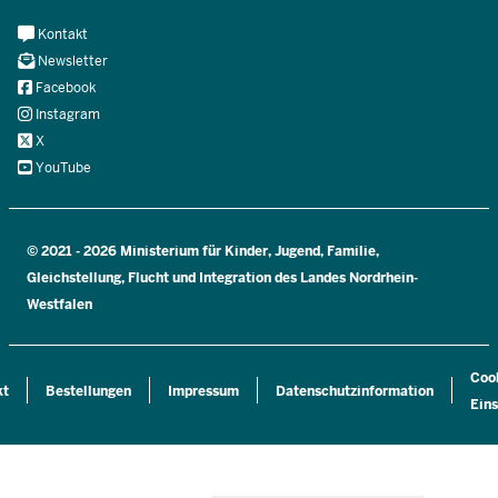
Meta
Kontakt
Navi
Newsletter
Social
Facebook
Instagram
X
YouTube
© 2021 - 2026 Ministerium für Kinder, Jugend, Familie,
Gleichstellung, Flucht und Integration des Landes Nordrhein-
Westfalen
Coo
kt
Bestellungen
Impressum
Datenschutzinformation
Eins