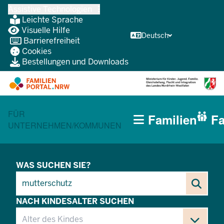
Zum
Assistive Technologien
Inhalt
Leichte Sprache
wechseln
Visuelle Hilfe
Deutsch
Barrierefreiheit
Cookies
Bestellungen und Downloads
HAUPTNAVIGATION
CURRENT SECTION FÜR FAMILIEN
FÜR
Familien
Fa
(BÜRGERBEREICH
UNTERNEHMEN/KOMMUNEN
MOBILE)
Suche
WAS SUCHEN SIE?
NACH KINDESALTER SUCHEN