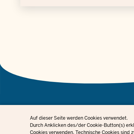
Privacy settings
Auf dieser Seite werden Cookies verwendet.
© 2021 - 2026 Ministerium für Kinder, Jugend, Familie, Gleichstellung, 
Durch Anklicken des/der Cookie-Button(s) erkl
Integration des Landes Nordrhein-Westfalen
Cookies verwenden. Technische Cookies sind z