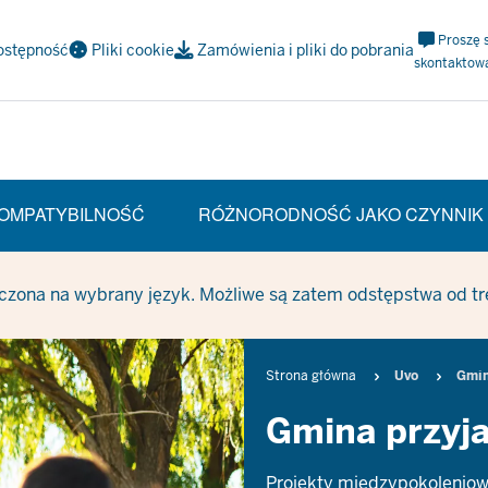
Meta
Proszę 
ostępność
Pliki cookie
Zamówienia i pliki do pobrania
Navi
skontaktow
Social
OMPATYBILNOŚĆ
RÓŻNORODNOŚĆ JAKO CZYNNIK
czona na wybrany język. Możliwe są zatem odstępstwa od treś
Breadcrumb
Strona główna
Uvo
Gmin
Gmina przyj
Projekty międzypokoleniowe