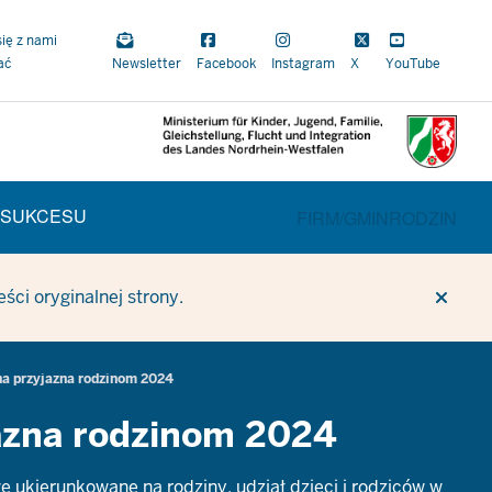
się z nami
ać
Newsletter
Facebook
Instagram
X
YouTube
 SUKCESU
BEREICHSWECHSEL
FIRM/
GMIN
RODZIN
ci oryginalnej strony.
a przyjazna rodzinom 2024
azna rodzinom 2024
 ukierunkowane na rodziny, udział dzieci i rodziców w