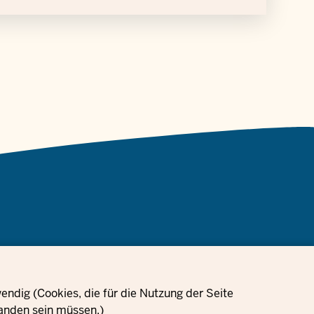
Informacje dotyczące
Ustawienia
ndig (Cookies, die für die Nutzung der Seite
amówienia
Nadruk
ochrony danych
plików cookie
anden sein müssen.)