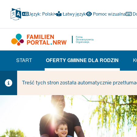
Przejdź
do
Język: Polski
Łatwy język
Pomoc wizualna
D
głównej
treści
Firma.
Stowarzyszenia.
Organizacje.
HAUPTNAVIGATION
START
OFERTY GMINNE DLA RODZIN
K
(TRÄGERBEREICH)
(CURRENT SECTION)
Treść tych stron została automatycznie przetłuma