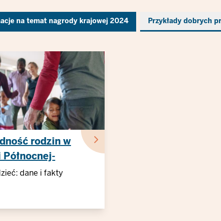
acje na temat nagrody krajowej 2024
Przykłady dobrych p
dność rodzin w
 Północnej-
i
zieć: dane i fakty