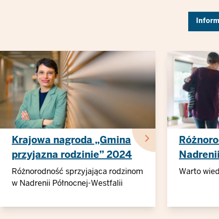
Inform
Krajowa nagroda „Gmina
Różnoro
przyjazna rodzinie” 2024
Nadrenii
Westfali
Różnorodność sprzyjająca rodzinom
Warto wied
w Nadrenii Północnej-Westfalii