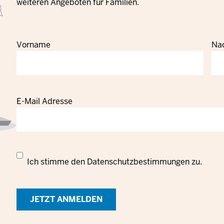
weiteren Angeboten für Familien.
Vorname
Na
E-Mail Adresse
Datenschutzrechtliche
Ich stimme den
Datenschutzbestimmungen
zu.
Einwilligung
zur
Verarbeitung
personenbezogener
Daten