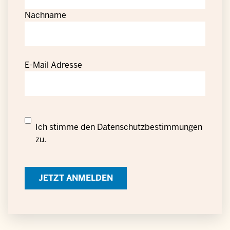
Nachname
E-Mail Adresse
Datenschutzrechtliche
Ich stimme den
Datenschutzbestimmungen
Einwilligung
zu.
zur
Verarbeitung
personenbezogener
Daten