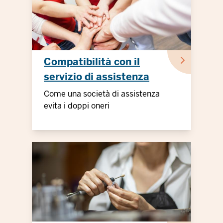
Compatibilità con il
servizio di assistenza
Busse
Come una società di assistenza
evita i doppi oneri