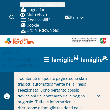
Passa
Assistive Technologien
al
Lingua facile
contenuto
Aiuto visivo
Italiano
Accessibilità
principale
Cookie
Ordini e download
PER LE
HAUPTNAVIGATION
famiglie
famiglie
AZIENDE/COMUNI
(TRÄGERBEREICH)
PER LE FAMIGLIE
I contenuti di queste pagine sono stati
tradotti automaticamente nella lingua
selezionata. Sono pertanto possibili
deviazioni dal contenuto della pagina
originale. Tutte le informazioni si
riferiscono a famiglie residenti nella