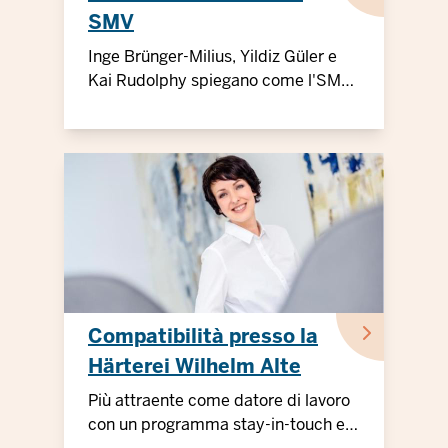
SMV
Inge Brünger-Milius, Yildiz Güler e
Kai Rudolphy spiegano come l'SMV
risponde alle esigenze dei
dipendenti
Compatibilità presso la
Härterei Wilhelm Alte
Più attraente come datore di lavoro
con un programma stay-in-touch e il