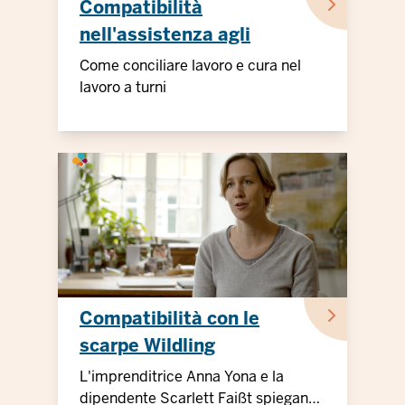
Compatibilità
nell'assistenza agli
anziani
Come conciliare lavoro e cura nel
lavoro a turni
Compatibilità con le
scarpe Wildling
L'imprenditrice Anna Yona e la
dipendente Scarlett Faißt spiegano