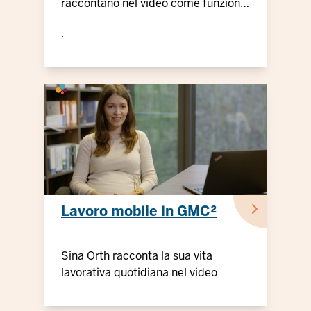
raccontano nel video come funziona
quando due persone condividono un
.
lavoro
Lavoro mobile in GMC²
Sina Orth racconta la sua vita
lavorativa quotidiana nel video