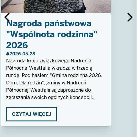
Nagroda państwowa
"Wspólnota rodzinna"
2026
2026-05-28
Nagroda kraju związkowego Nadrenia
Północna-Westfalia wkracza w trzecią
rundę. Pod hasłem "Gmina rodzinna 2026.
Dom. Dla rodzin", gminy w Nadrenii
Północnej-Westfalii są zaproszone do
zgłaszania swoich ogólnych koncepcji
polityki rodzinnej lub indywidualnych
projektów do 17 lipca 2026 r.
CZYTAJ WIĘCEJ