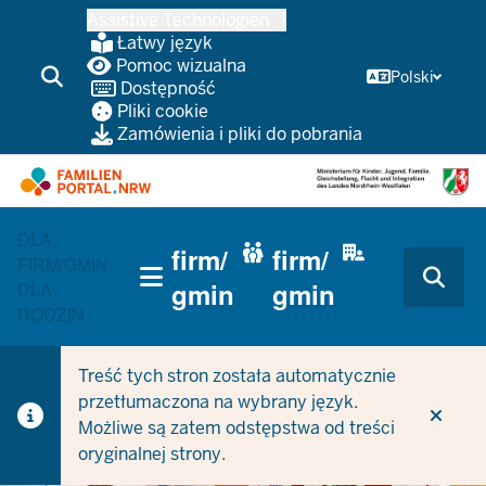
Przejdź
Assistive Technologien
do
Łatwy język
głównej
Pomoc wizualna
Polski
Dostępność
treści
Pliki cookie
Zamówienia i pliki do pobrania
HAUPTNAVIGATION
DLA
firm/
firm/
(TRÄGERBEREICH)
FIRM/GMIN
gmin
gmin
DLA
RODZIN
Treść tych stron została automatycznie
przetłumaczona na wybrany język.
Możliwe są zatem odstępstwa od treści
oryginalnej strony.