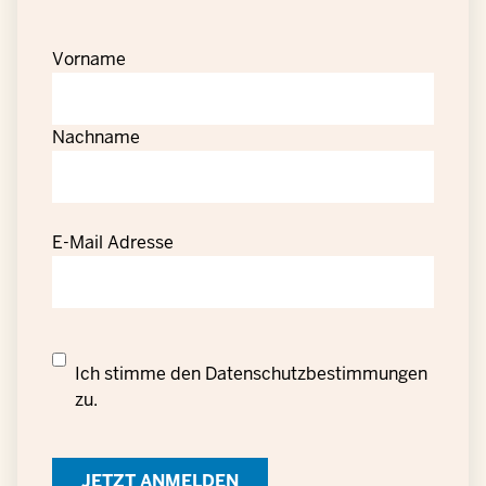
Vorname
Nachname
E-Mail Adresse
Datenschutzrechtliche
Ich stimme den
Datenschutzbestimmungen
Einwilligung
zu.
zur
Verarbeitung
personenbezogener