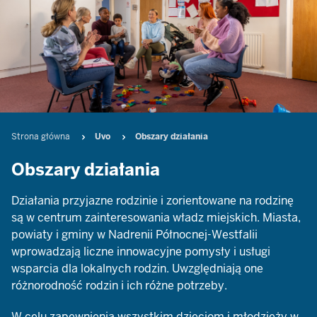
Breadcrumb
Strona główna
Uvo
Obszary działania
Obszary działania
Działania przyjazne rodzinie i zorientowane na rodzinę
są w centrum zainteresowania władz miejskich. Miasta,
powiaty i gminy w Nadrenii Północnej-Westfalii
wprowadzają liczne innowacyjne pomysły i usługi
wsparcia dla lokalnych rodzin. Uwzględniają one
różnorodność rodzin i ich różne potrzeby.
W celu zapewnienia wszystkim dzieciom i młodzieży w