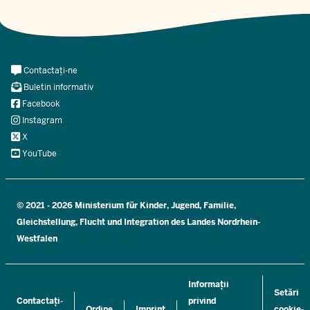
Meta
Contactați-ne
Navi
Buletin informativ
Social
Facebook
Instagram
X
YouTube
© 2021 - 2026 Ministerium für Kinder, Jugend, Familie,
Gleichstellung, Flucht und Integration des Landes Nordrhein-
Westfalen
Informații
Setări
Contactați-
privind
Ordine
Imprint
cookie-