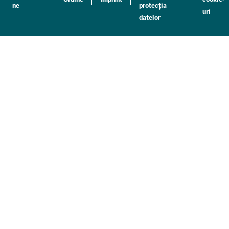
ne
protecția
uri
datelor