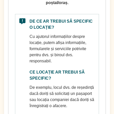
poștal/oraș.
DE CE AR TREBUI SĂ SPECIFIC
O LOCAȚIE?
Cu ajutorul informațiilor despre
locație, putem afișa informațiile,
formularele și serviciile potrivite
pentru dvs. și biroul dvs.
responsabil.
CE LOCAȚIE AR TREBUI SĂ
SPECIFIC?
De exemplu, locul dvs. de reședință
dacă doriți să solicitați un pașaport
sau locația companiei dacă doriți să
înregistrați o afacere.