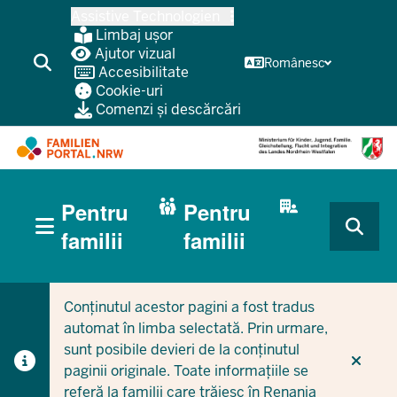
Treci
Assistive Technologien
la
Limbaj ușor
conținutul
Ajutor vizual
Românesc
Accesibilitate
principal
Cookie-uri
Comenzi și descărcări
HAUPTNAVIGATION
Pentru
Pentru
(BÜRGERBEREICH
MOBILE)
CURRENT SECTION PENTRU FAMILII
CURRENT SECTION PENTRU ÎNTREPRINDERI/MUNICIPI
familii
familii
Conținutul acestor pagini a fost tradus
automat în limba selectată. Prin urmare,
sunt posibile devieri de la conținutul
paginii originale. Toate informațiile se
referă la familii care trăiesc în Renania