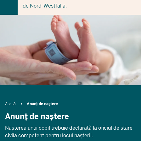
de Nord-Westfalia.
Breadcrumb
Acasă
Anunț de naștere
Anunț de naștere
Nașterea unui copil trebuie declarată la oficiul de stare
civilă competent pentru locul nașterii.