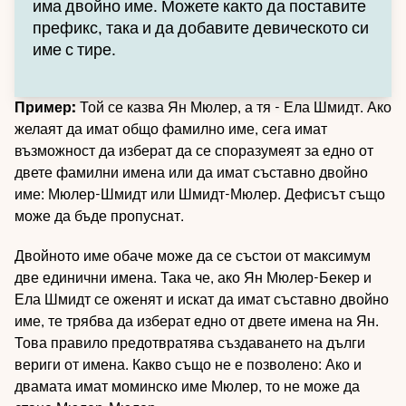
има двойно име. Можете както да поставите
префикс, така и да добавите девическото си
име с тире.
Пример:
Той се казва Ян Мюлер, а тя - Ела Шмидт. Ако
желаят да имат общо фамилно име, сега имат
възможност да изберат да се споразумеят за едно от
двете фамилни имена или да имат съставно двойно
име: Мюлер-Шмидт или Шмидт-Мюлер. Дефисът също
може да бъде пропуснат.
Двойното име обаче може да се състои от максимум
две единични имена. Така че, ако Ян Мюлер-Бекер и
Ела Шмидт се оженят и искат да имат съставно двойно
име, те трябва да изберат едно от двете имена на Ян.
Това правило предотвратява създаването на дълги
вериги от имена. Какво също не е позволено: Ако и
двамата имат моминско име Мюлер, то не може да