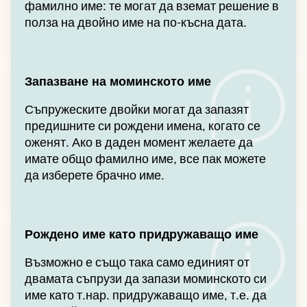
фамилно име: те могат да вземат решение в
полза на двойно име на по-късна дата.
Запазване на моминското име
Съпружеските двойки могат да запазят
предишните си рождени имена, когато се
оженят. Ако в даден момент желаете да
имате общо фамилно име, все пак можете
да изберете брачно име.
Рождено име като придружаващо име
Възможно е също така само единият от
двамата съпрузи да запази моминското си
име като т.нар. придружаващо име, т.е. да