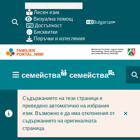
Skip
Assistive Technologien
to
Лесен език
main
Визуална помощ
Bulgarian
Достъпност
content
Бисквитки
Поръчки и изтегляния
HAUPTNAVIGATION
семейства
семейства
(BÜRGERBEREICH
CURRENT SECTION ЗА СЕМЕЙСТВА
CURRENT SECTION ЗА ФИРМИ/ОБЩИНИ
MOBILE)
Съдържанието на тези страници е
преведено автоматично на избрания
език. Възможно е да има отклонения от
съдържанието на оригиналната
страница.