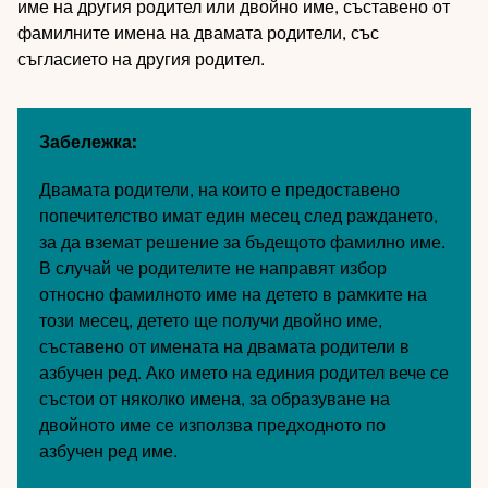
име на другия родител или двойно име, съставено от
фамилните имена на двамата родители, със
съгласието на другия родител.
Забележка:
Двамата родители, на които е предоставено
попечителство имат един месец след раждането,
за да вземат решение за бъдещото фамилно име.
В случай че родителите не направят избор
относно фамилното име на детето в рамките на
този месец, детето ще получи двойно име,
съставено от имената на двамата родители в
азбучен ред. Ако името на единия родител вече се
състои от няколко имена, за образуване на
двойното име се използва предходното по
азбучен ред име.