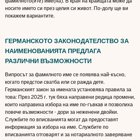
фамилното(ите) име(на). В края на краищата може да
носите името си през целия си живот. По-долу ще ви
покажем вариантите.
ГЕРМАНСКОТО ЗАКОНОДАТЕЛСТВО ЗА
НАИМЕНОВАНИЯТА ПРЕДЛАГА
РАЗЛИЧНИ ВЪЗМОЖНОСТИ
Випросът за фамилното име се появява най-късно,
когато предстои сватба или се ражда дете.
Германският закон за имената установява правила за
това: През 2025 г. тук бяха направени редица промени,
които направиха избора на име по-гъвкав и позволиха
повече възможности - дори за неженени двойки.
Службите по вписванията могат да предоставят
информация за избора на име. Службите по
вписванията отговарят и за нотариалното заверяване