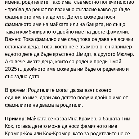
имена, родителите - ако имат съвместно попечителство
- трябва да решат по взаимно съгласие какво да бъде
фамилното име на детето. Детето може да носи
фамилното име на майката или на бащата, но също
така и комбинираното двойно име на двете фамилии.
Важно: Това фамилно име след това се дава на всички
останали деца. Това, което не е възможно, е например
едното дете да бъде кръстено Шмидт, а другото Мюлер.
Ако вече имате деца, които са родени преди 1 май
2025 г., двойното име може да им бъде определено и
със задна дата.
Впрочем: Родителите могат да запазят своето
единично име, дори ако детето получи двойно име от
фамилиите на двамата родители.
Пример
: Майката се казва Ина Крамер, а бащата Тим
Кох, тогава детето може да носи фамилното име
Крамер-Кох или Кох-Крамер, като за родителите не се