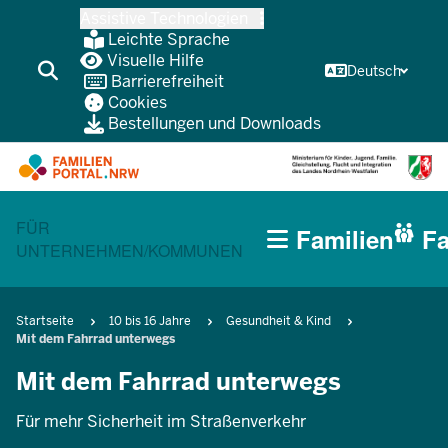
Zum
Assistive Technologien
Inhalt
Leichte Sprache
wechseln
Visuelle Hilfe
Deutsch
Barrierefreiheit
Cookies
Bestellungen und Downloads
HAUPTNAVIGATION
CURRENT SECTION FÜR FAMILIEN
FÜR
Familien
Fa
(BÜRGERBEREICH
UNTERNEHMEN/KOMMUNEN
MOBILE)
Pfadnavigation
Startseite
10 bis 16 Jahre
Gesundheit & Kind
Mit dem Fahrrad unterwegs
Mit dem Fahrrad unterwegs
Für mehr Sicherheit im Straßenverkehr