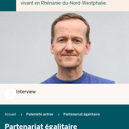
vivant en Rhénanie-du-Nord-Westphalie.
Interview
Breadcrumb
Accueil
Paternité active
Partenariat égalitaire
Partenariat égalitaire