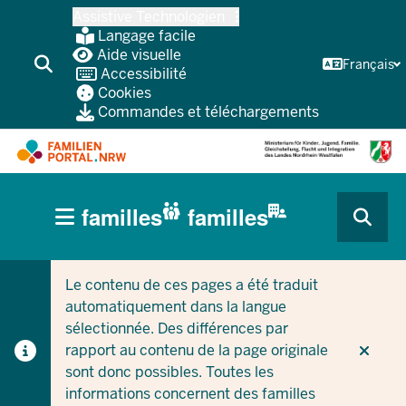
Skip
Assistive Technologien
vers
Langage facile
le
Aide visuelle
Français
Accessibilité
contenu
Cookies
principal
Commandes et téléchargements
HAUPTNAVIGATION
familles
familles
(BÜRGERBEREICH
CURRENT SECTION POUR LES ENTREPRISES/COLLEC
CURRENT SECTION POUR LES FAMILLES
MOBILE)
Le contenu de ces pages a été traduit
automatiquement dans la langue
sélectionnée. Des différences par
rapport au contenu de la page originale
sont donc possibles. Toutes les
informations concernent des familles