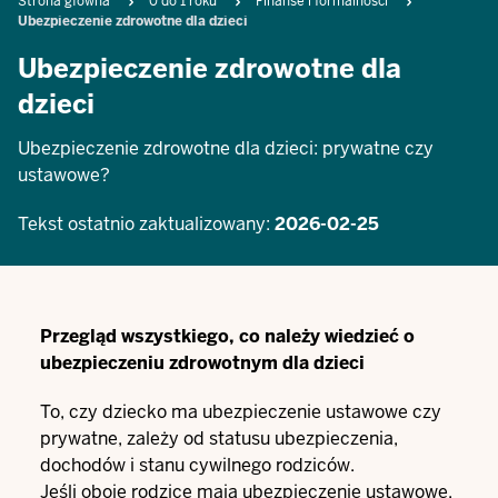
Breadcrumb
Strona główna
0 do 1 roku
Finanse i formalności
Ubezpieczenie zdrowotne dla dzieci
Ubezpieczenie zdrowotne dla
dzieci
Ubezpieczenie zdrowotne dla dzieci: prywatne czy
ustawowe?
Tekst ostatnio zaktualizowany:
2026-02-25
Przegląd wszystkiego, co należy wiedzieć o
ubezpieczeniu zdrowotnym dla dzieci
To, czy dziecko ma ubezpieczenie ustawowe czy
prywatne, zależy od statusu ubezpieczenia,
dochodów i stanu cywilnego rodziców.
Jeśli oboje rodzice mają ubezpieczenie ustawowe,