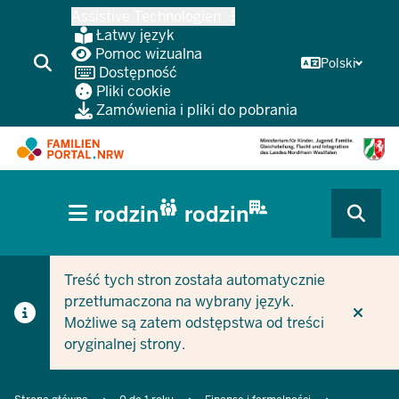
Przejdź
Assistive Technologien
do
Łatwy język
głównej
Pomoc wizualna
Polski
Dostępność
treści
Pliki cookie
Zamówienia i pliki do pobrania
HAUPTNAVIGATION
rodzin
rodzin
(BÜRGERBEREICH
CURRENT SECTION DLA FIRM/GMIN
CURRENT SECTION DLA RODZIN
MOBILE)
Treść tych stron została automatycznie
przetłumaczona na wybrany język.
Możliwe są zatem odstępstwa od treści
oryginalnej strony.