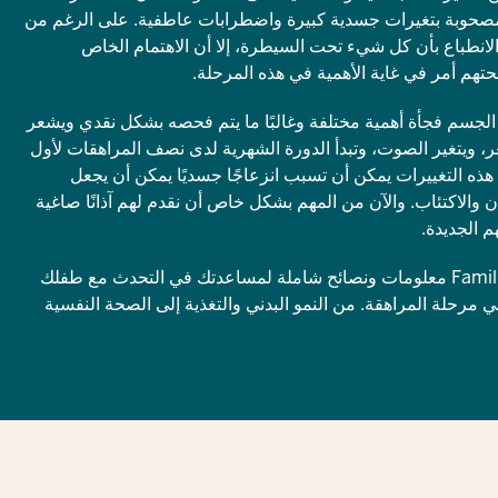
مصحوبة بتغيرات جسدية كبيرة واضطرابات عاطفية. على الرغم من
 الانطباع بأن كل شيء تحت السيطرة، إلا أن الاهتمام الخاص
حتهم أمر في غاية الأهمية في هذه المرحلة.
الجسم فجأة أهمية مختلفة وغالبًا ما يتم فحصه بشكل نقدي ويشعر
ر، ويتغير الصوت، وتبدأ الدورة الشهرية لدى نصف المراهقات لأول
 هذه التغييرات يمكن أن تسبب انزعاجًا جسديًا يمكن أن يجعل
 والاكتئاب. والآن من المهم بشكل خاص أن نقدم لهم آذانًا صاغية
 الجديدة.
نقدم لك في Familienportal.NRW معلومات ونصائح شاملة لمساعدتك في التحدث مع طفلك
 مرحلة المراهقة. من النمو البدني والتغذية إلى الصحة النفسية