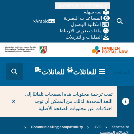
Skip
Assistive Technologien
to
لغة سهلة
main
المساعدات البصرية
Arabic
إمكانية الوصول
content
ملفات تعريف الارتباط
الطلبات والتنزيلات
HAUPTNAVIGATION
للعائلات
للعائلات
CURRENT SECTION بالنسبة للشركات/البلديات
للعائلات
(TRÄGERBEREICH)
تمت ترجمة محتويات هذه الصفحات تلقائيًا إلى
اللغة المحددة. لذلك، من الممكن أن توجد
اختلافات عن محتويات الصفحة الأصلية.
Breadcrumb
Communicating compatibility
UVO
Startseite
الاتصالات المؤسسية