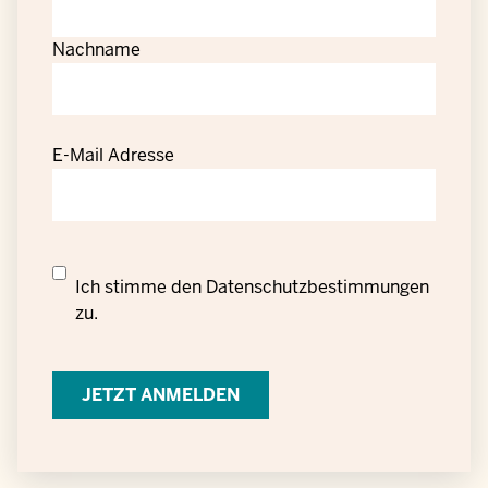
Nachname
E-Mail Adresse
Datenschutzrechtliche
Ich stimme den
Datenschutzbestimmungen
Einwilligung
zu.
zur
Verarbeitung
personenbezogener
Daten