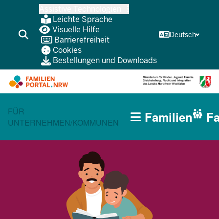
Zum
Assistive Technologien
Inhalt
Leichte Sprache
wechseln
Visuelle Hilfe
Deutsch
Barrierefreiheit
Cookies
Bestellungen und Downloads
HAUPTNAVIGATION
CURRENT SECTION FÜR FAMILIEN
FÜR
Familien
Fa
(BÜRGERBEREICH
UNTERNEHMEN/KOMMUNEN
MOBILE)