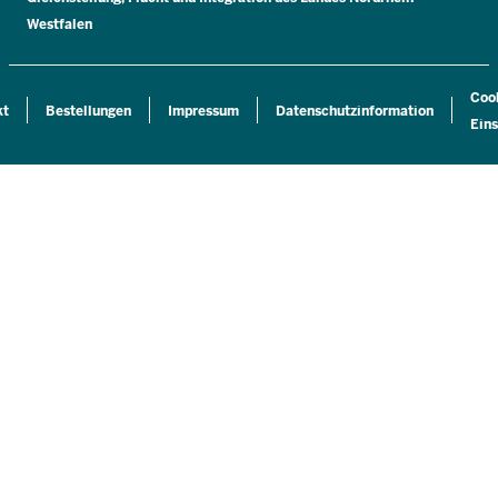
Westfalen
Coo
kt
Bestellungen
Impressum
Datenschutzinformation
Eins